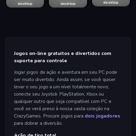
desktop
desktop
desktop
desktop
desktop
desktop
desktop
desktop
desktop
desktop
desktop
Jogos on-line gratuitos e divertidos com
suporte para controle
Jogar jogos de ação e aventura em seu PC pode
ser muito divertido. Ainda assim, se você quiser
levar o seu jogo a um nível totalmente novo,
conecte seu Joystick PlayStation, Xbox ou
qualquer outro que seja compatível com PC e
você se verá preso à nossa vasta coleção na
CrazyGames. Procure jogos para
dois jogadores
para dobrar a diversão.
Ação de tiro total