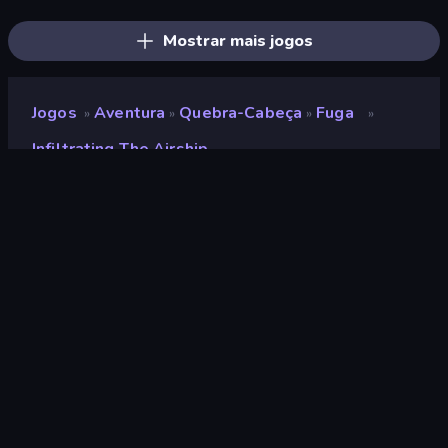
Foreign Creature 2
Bell Madness
Diner in the Storm
Mostrar mais jogos
Jogos
Aventura
Quebra-Cabeça
Fuga
»
»
»
»
Infiltrating The Airship
Infiltrating the Airship
Classificação
9,6
(
com base nos últimos 6 meses
)
Lançado
setembro de 2013
Motor de jogo
Ruffle
Plataformas
Navegador (computador, celular,
tablet), Aplicativo CrazyGames
(Android), App Store (Android)
Orientação
Panorama