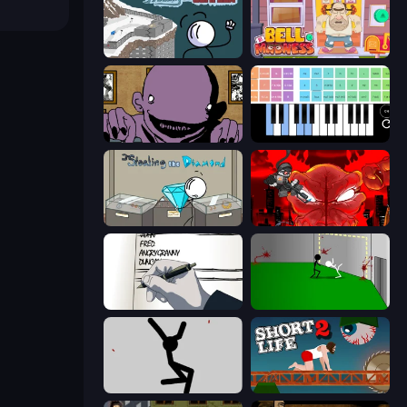
Fleeing the Complex
Bell Madness
The Owner Is Dead
Virtual Online Piano
Stealing the Diamond
Madness Accelerant
Death Note Type
Die In Style
Rag Doll
Short Life 2