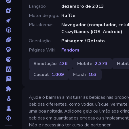
Lançado
dezembro de 2013
Motor de jogo
Ruffle
Plataformas
Navegador (computador, celula
CrazyGames (iOS, Android)
Orientação
Paisagem / Retrato
Páginas Wiki
Fandom
Simulação
426
Mobile
2.373
Habi
Casual
1.009
Flash
153
Ajude o barman a misturar as bebidas nas proporç
bebidas diferentes, como vodca, uísque, vermute, 
uma boa noitada. Adicione gelo ou limão aos drin
bebidas em quantidades erradas ou simplesmente 
Não é necessário ter curso de bartender!