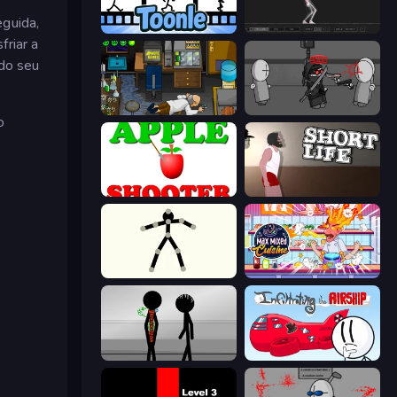
eguida,
Toonle
Skeleton Simulator
friar a
 do seu
Foreign Creature
Madness Project Nexus
o
Apple Shooter
Short Life
Stick Animator
Max Mixed Cuisine
Stick Figure Penalty 2
Infiltrating the Airship