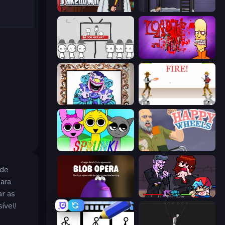
Mafia Takedown
The Visitor
We Become What We Behold
Load Up and Kill
Exhibit of Sorrows
Gunblood
Sprunki
Happy Wheels
 de
para
ar as
Blob Opera
Friday Night Funkin'
ível!