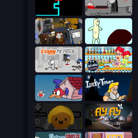
Scary Maze
Madness Deathwish
Foreign Creature 2
Doodieman Voodoo
Escaping the Prison
Max Mixed Cocktails
Cuphead
Lucky Tower
Seven Days in Purgatory
Fly for Fly