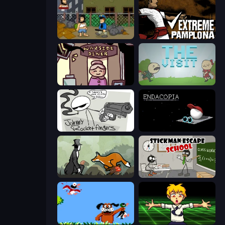
Hobo
Extreme Pamplona
Diner in the Storm
The Visit
Johnny Rocketfingers
Endacopia
The Illusionist's Dream
Stickman Escape School
Duck Hunt
Chainsaw Dance