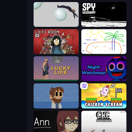
Bush Ragdoll
Spy Highway
Lofi Room
Skribbl.io
Lucky Life
Night Watchman
One Chance
Chicken Scream