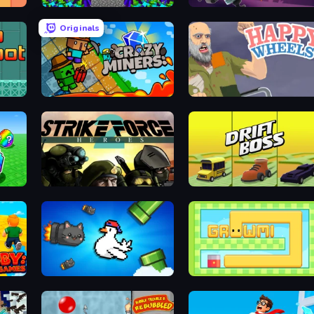
Stick Epic Fighter
Autogun Heroes
Originals
Crazy Miners
Happy Wheels
ots
Strike Force Heroes 2
Drift Boss
Honk
Growmi