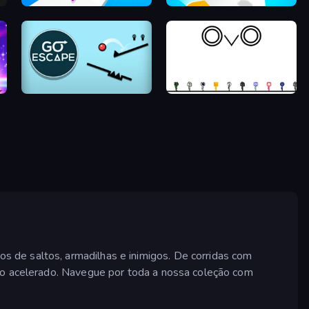
Twerk Race 3D
Helix Jump
Go Escape
OvO Game
 de saltos, armadilhas e inimigos. De corridas com
tmo acelerado. Navegue por toda a nossa coleção com