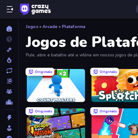
Jogos
»
Arcade
»
Plataforma
Jogos de Plata
Pule, atire e batalhe até a vitória em nossos jogos de p
Originals
Originals
Count Masters: Stickman Games
Splotch!
Originals
Originals