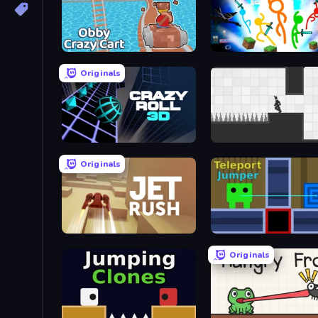
Obby: Crazy Cart
Stickman Epic
Originals
Crazy Roll 3D
Rotate
Originals
Jet Rush
Teleport Jumper
Originals