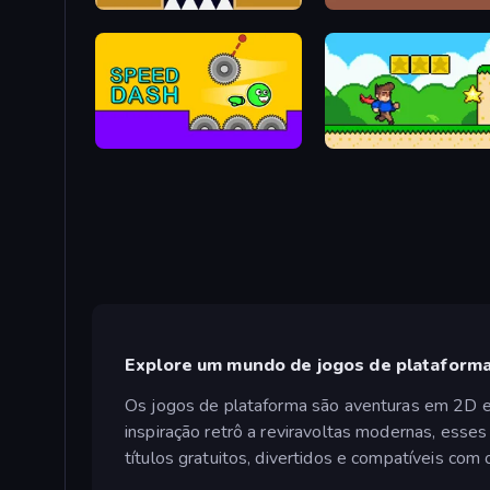
Jumping Clones
Hungry Frog
Speed Dash
Steve's World
Explore um mundo de jogos de plataforma
Os jogos de plataforma são aventuras em 2D em
inspiração retrô a reviravoltas modernas, ess
títulos gratuitos, divertidos e compatíveis com