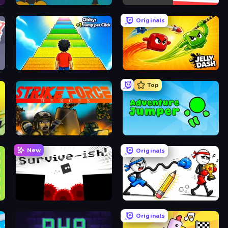
Bubble Trouble
Opposite Day
Originals
Obby: +1 Jump per Click
Jelly Dash
Top
Strike Force Heroes
Adventure Jumper
New
Originals
Survive-ish
Doodle Smash
Originals