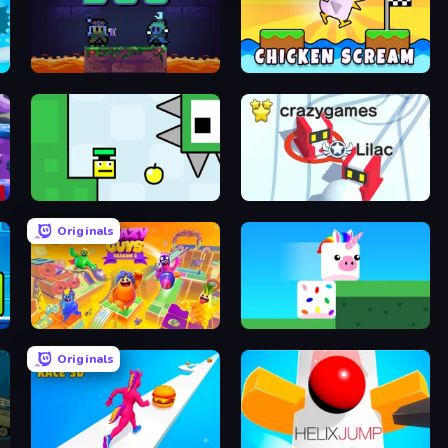
Duo
Chicken Scream
Appel
Snowball.io
Originals
Crazy Guys
Stacky Bird
Originals