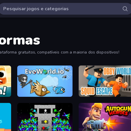
formas
lataforma gratuitos, compatíveis com a maioria dos dispositivos!
EvoWorld.io (FlyOrDie.io)
Obby World: Squid Escape