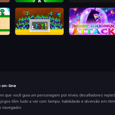
Obby Highest Jump Ever
Lime Playground Sandbox
Stick Fighter vs Zombies
Robot Unicorn Attack
 on-line
 que você guia um personagem por níveis desafiadores repletos
es jogos têm tudo a ver com tempo, habilidade e diversão em ri
 o navegador.