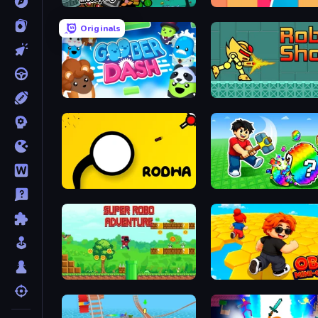
Escape From Prison Multiplayer
Boom Slingers ReBoom
Originals
Goober Dash
RobShoot
Rodha
Break a Lucky Egg Brainr
Super Robo - Adventure
Obby: Mini-Games