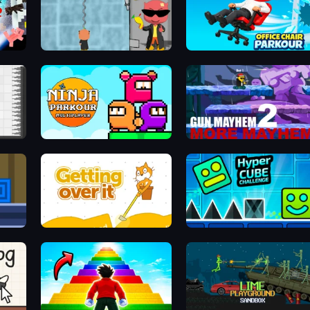
Bubble Trouble 2: Rebubbled
Office Chair Parkour
Ninja Parkour Multiplayer
Gun Mayhem 2
Getting Over It
Hyper Cube Challenge