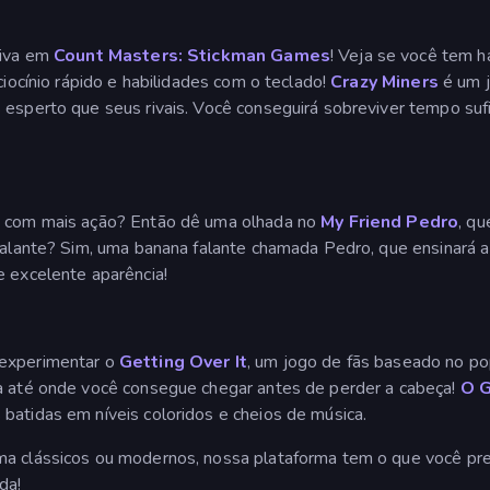
tiva em
Count Masters: Stickman Games
! Veja se você tem ha
ciocínio rápido e habilidades com o teclado!
Crazy Miners
é um j
 esperto que seus rivais. Você conseguirá sobreviver tempo sufi
 e com mais ação? Então dê uma olhada no
My Friend Pedro
, qu
 falante? Sim, uma banana falante chamada Pedro, que ensinará a
e excelente aparência!
 experimentar o
Getting Over It
, um jogo de fãs baseado no po
ja até onde você consegue chegar antes de perder a cabeça!
O 
batidas em níveis coloridos e cheios de música.
a clássicos ou modernos, nossa plataforma tem o que você preci
da!