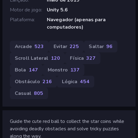
Motor de jogo
Unity 5.6
Plataforma
Navegador (apenas para
computadores)
Arcade
523
Evitar
225
Saltar
96
Scroll Lateral
120
Física
327
Bola
147
Monstro
137
Obstáculo
216
Lógica
454
Casual
805
Guide the cute red ball to collect the star coins while
avoiding deadly obstacles and solve tricky puzzles
along the way.