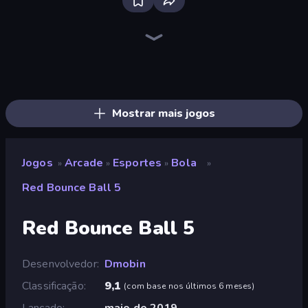
Bloxd.io
Ragdoll Archers
EvoWars.io
Piece of Cake: Merge and Bake
Veck.io
Traffic Rider
Racing Limits
Mahjongg Solitaire
Screw Out: Bolts and Nuts
Words of Wonders
Piles of Mahjong
Designville: Merge & Design
Space Waves
Miniblox
SkillWarz
Stickman Clash
Fortzone Battle Royale
Arrow Escape
Mostrar mais jogos
Jogos
Arcade
Esportes
Bola
»
»
»
»
Red Bounce Ball 5
Red Bounce Ball 5
Desenvolvedor
Dmobin
Classificação
9,1
(
com base nos últimos 6 meses
)
Lançado
maio de 2019