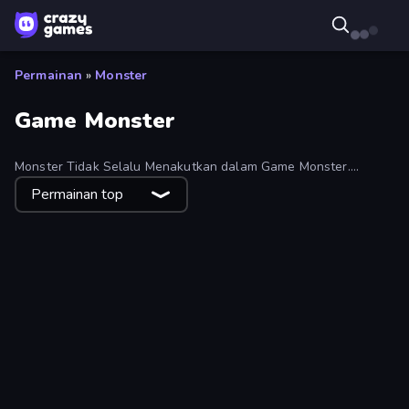
Permainan
»
Monster
Game Monster
Monster Tidak Selalu Menakutkan dalam Game Monster.
Mereka Bisa Bermusik, Menipu, Siap Bertempur, dan Banyak
Permainan top
Lagi. Cobalah Salah Satu dari Banyak Game Monster Online
Gratis Kami.
UnderDark: Defense
Pumpkin Defense: Merge Cannon
Break a Lucky Blocks with Brainrots
Silly Walkers
Merge Team Tactics
Endless Siege
Find the Vampire
Monster Makeup 3D
99 Nights in the Forest Online
Reckon Days
Rainbow Friends Survivors
Antarctica 88
Heroes vs Monsters: Idle RPG
Obby vs Brainrot
Stickman King
MineClicker
Clicker Heroes
Infinite Blade: Rebirth
OneBit Adventure
Infection Town of Zombies
Fortress Merge
Mirrorland
BloomGuard
Cornfield
Monster Box
Obby Cards: The Legend Hunt
Magic Hands
Dark Stones: Card Battle RPG
Legend of Hero
Rumble Heroes