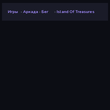
Игры
Аркада
Бег
Island Of Treasures
»
»
»
Island of Treasures
Разработчик
Hammerplay Studios
Рейтинг
9,1
(
за последние 6 месяцев
)
Выпущено
январь 2026 г.
Последнее обновление
февраль 2026 г.
Игровой движок
Cocos
Платформы
Браузер (настольный
компьютер, мобильное
устройство, планшет),
Приложение
CrazyGames (iOS,
Android)