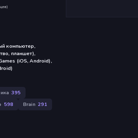
яцев
)
ый компьютер,
тво, планшет),
ames (iOS, Android),
droid)
ика
395
р
598
Brain
291