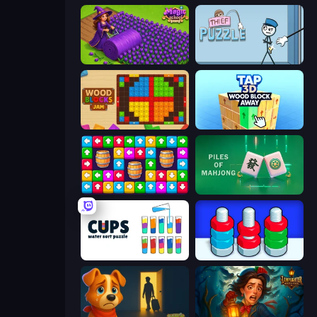
Magic School
Thief Puzzle
Wood Blocks Jam
Tap 3D Wood Block Away
Tap Away Story
Piles of Mahjong
Cups - Water Sort Puzzle
Nuts Puzzle: Sort By Color