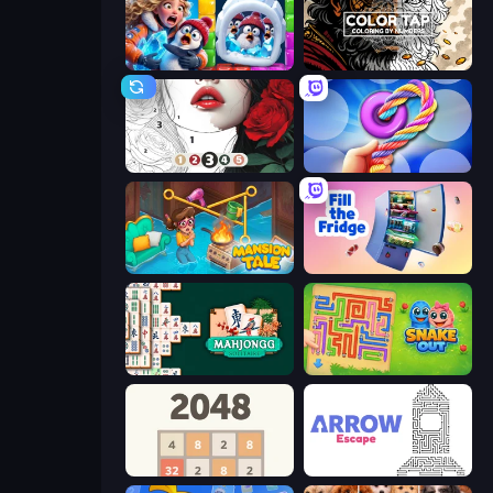
Captain Blast
Color Tap: Coloring by Numbers
Numicolor
Twisted Tangle
Mansion Tale: Merge Secrets
Fill The Fridge
Mahjongg Solitaire
Snake Out: Maze Escape
2048
Arrow Escape