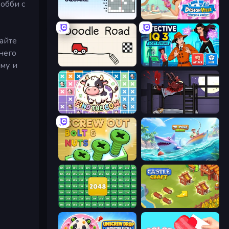
обби с
Nonogram Square
Designville: Merge & Design
айте
него
ому и
Doodle Road
Detective IQ 3
Find The Cow
The Visitor
Screw Out: Bolts and Nuts
Tropical Merge
2048 Merge Blocks
Castle Craft