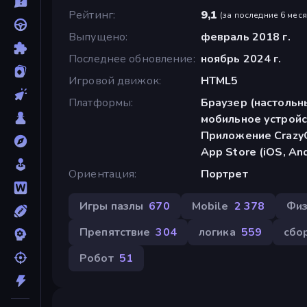
Рейтинг
9,1
(
за последние 6 мес
Выпущено
февраль 2018 г.
Последнее обновление
ноябрь 2024 г.
Игровой движок
HTML5
Платформы
Браузер (настольн
мобильное устройс
Приложение CrazyG
App Store (iOS, An
Ориентация
Портрет
Игры пазлы
670
Mobile
2 378
Физ
Препятствие
304
логика
559
сбо
Робот
51