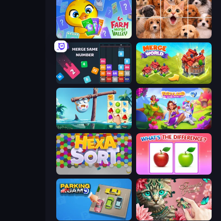
Farm Merge Valley
Jigpic Solitaire
Drop & Merge the Numbers
Merge World
Sugar Heroes
Fairyland Merge & Magic
Hexa Sort
What's The Difference?
Parking Jam
Favorite Puzzles