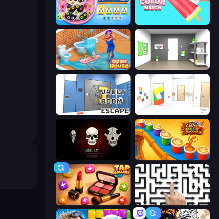
Unscrew Drop: Satisfying Puzzle
Color Match
Open House
Paint Room Escape
Vault Room Escape
Mirror Room Escape
Room Escape: Strange Case
Coffee Color Blocks
Tap Gallery
Arrow Escape: Puzzle