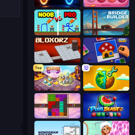
Portal Escape
Piece of Cake: Merge and Bake
DOP Noob: Draw to Save
Bridge Builder
Bloxorz
Screw Sorting
Top
Mergest Kingdom
Land Explorers: Merge & Build
Color Cube Puzzle
Pixel Blast