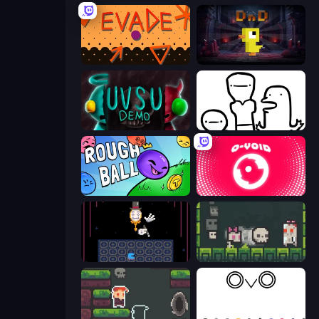
Evade
Dungeons n' Ducks
UVSU Demo
I Don't Even Know
Rough Ball
O-VOID
Just One Boss
A Grim Chase