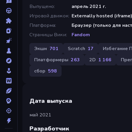
Выпущено
апрель 2021 г.
Игровой движок
Externally hosted (iframe
Платформа
Браузер (только для на
Страницы Вики
Fandom
Экшн
701
Scratch
17
Избегание 
Платформеры
263
2D
1 166
Преп
сбор
598
Дата выпуска
май 2021
Разработчик