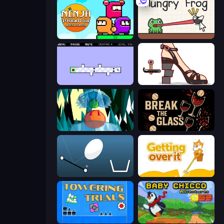
Ninja Parkour Multiplayer
Hungry Frog
World's Hardest Game 2
Kakato Otoshi
Emerald and Amber
Break the Glass
Bouncy Egg
Getting Over It
Towering Trials
Baby Chicco Adventures