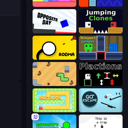
Level EATEN!
Lava and Aqua
Opposite Day
Jumping Clones
Rodha
Teleport Jumper
SSSPICY!
Plactions
Growmi
Go Escape