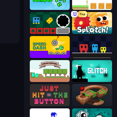
Adventure Jumper
The Unfair Platformer
Top
Jump and Hover
Splotch!
Speed Dash
Big Tall Small
Viscous Ventures
Glitch
Just Hit the Button
Marble Run