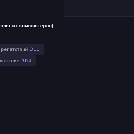
)
стольных компьютеров)
Препятствий
311
ятствие
304