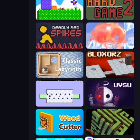
Mini Jumps
Hard Game 2
Deadly Red Spikes
FireBlob
Classic Labyrinth 3D
Bloxorz
World's Hardest Game
UVSU
Wood Cutter - Saw
Maze Planet 3D