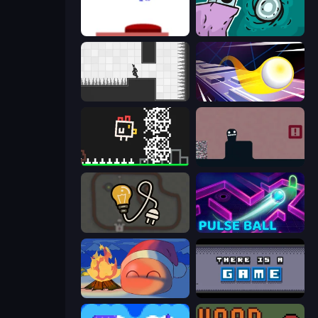
This Is The Only Level
Tilo
Rotate
Leap and Avoid 2
Chicken and Bee
Life in the Static
Light The Lamp
Pulse Ball
FireBlob Winter
There Is No Game