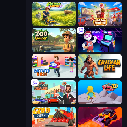
Grass Land
Idle Car Service: Tycoon
Zoo Builder
Arcade Empire
Outlets Rush
Caveman Life
Used Car Dealer Tycoon
Road Master 3D