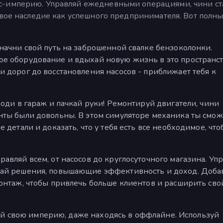
с-империю. Управляй ежедневными операциями, чини с
свое наследие как успешного предпринимателя. Вот полн
 начни свой путь на заброшенной свалке бензоколонки.
е оборудование и вдыхай новую жизнь в это пространст
и дорог до восстановления насосов - приближает тебя к
аходи в гараж и пачкай руки! Ремонтируй двигатели, чини
нты были довольны. В этом симуляторе механика ты смо
 детали и доказать, что у тебя есть все необходимое, чт
равляй всем, от насосов до круглосуточного магазина. Уп
май решения, повышающие эффективность и доход. Доба
монтаж, чтобы привлечь больше клиентов и расширить сво
вивай свою империю, даже находясь в оффлайне. Используй