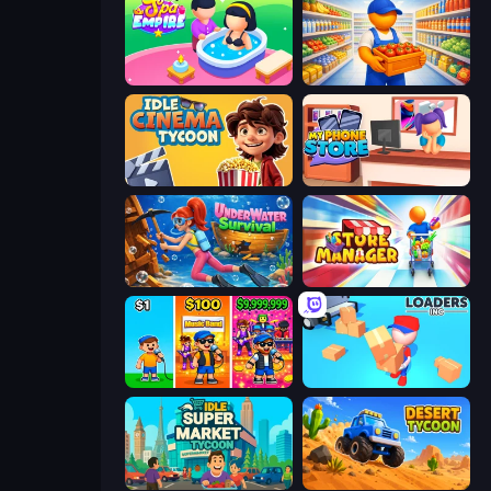
Spa Empire
Supermarket Manager
Idle Cinema Tycoon
My Phone Store
Underwater Survival
Store Manager
Music Band
Loaders Inc
Idle Supermarket Tycoon
Desert Tycoon