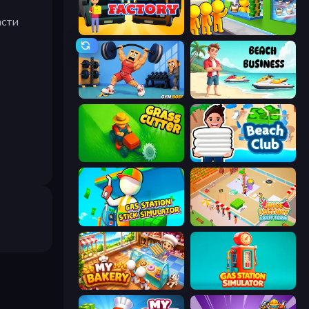
асти
Mega Factory
Coffee Idle
Gym Boss
Beach Business
Grass Cutter: Mowing Simulator
Beach Club
Gas Station - Stick Simulator
Juice Factory - Fruit Farm
My bakery
Gas Station Simulator