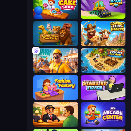
My Cake Shop
Home Builder 3D
Animal Merge Zoo Park
Cowboy Lasso Master
Marina Fever Tycoon
Obby Stranded Survivor
Fashion Factory
StartUp Fever
Idle Hotel Empire Tycoon
My Arcade Center