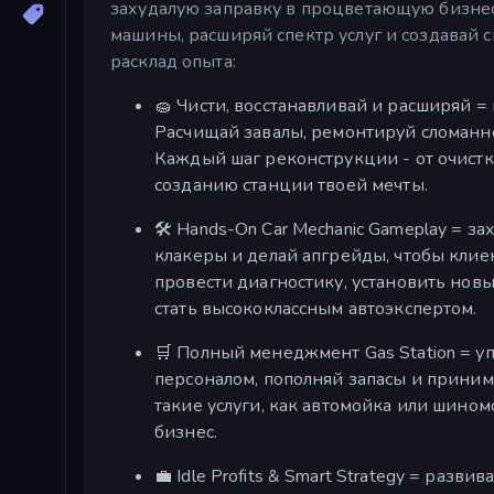
захудалую заправку в процветающую бизне
машины, расширяй спектр услуг и создавай 
расклад опыта:
🧽 Чисти, восстанавливай и расширяй =
Расчищай завалы, ремонтируй сломанно
Каждый шаг реконструкции - от очистк
созданию станции твоей мечты.
🛠️ Hands-On Car Mechanic Gameplay = з
клакеры и делай апгрейды, чтобы клие
провести диагностику, установить новые
стать высококлассным автоэкспертом.
🛒 Полный менеджмент Gas Station = уп
персоналом, пополняй запасы и прини
такие услуги, как автомойка или шино
бизнес.
💼 Idle Profits & Smart Strategy = раз