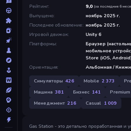
Рейтинг
9,0
(
за последние 6 мес
Выпущено
ноябрь 2025 г.
Последнее обновление
ноябрь 2025 г.
Игровой движок
Unity 6
Платформы
Браузер (настольн
мобильное устройс
Store (iOS, Android
Ориентация
Альбомная / Книжн
Симуляторы
426
Mobile
2 373
Pr
Машина
381
Бизнес
141
Premium
Менеджмент
216
Casual
1 009
Gas Station - это детально проработанная и 