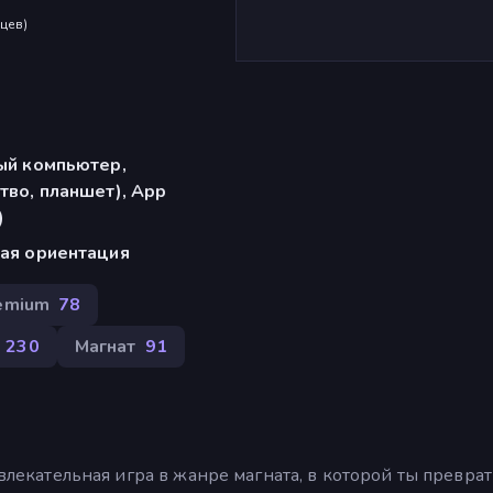
яцев
)
ый компьютер,
тво, планшет), App
)
ая ориентация
emium
78
230
Магнат
91
увлекательная игра в жанре магната, в которой ты превра