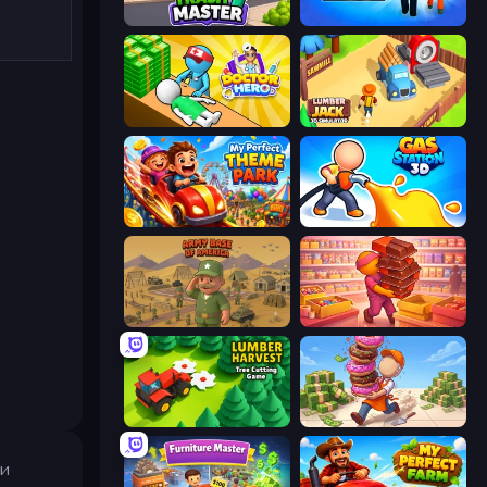
Trash Master
Prison Life
Doctor Hero
Lumberjack 3D Simulator
My Perfect Theme Park
Gas Station 3D
Army Base Of America
Candy Packing Store
Lumber Harvest: Tree Cutting Game
Donut Place
ти