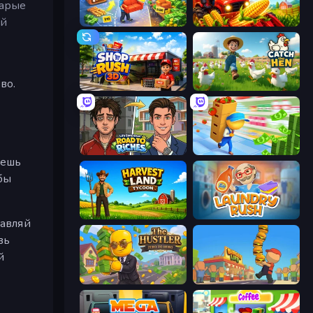
тарые
ый
Furniture Master: Idle Tycoon
My Perfect Farm
во.
Shop Rush 3D
Catch the Hen
Life Simulator: Road to Riches
Supermarket Empire
жешь
обы
Harvest Land Tycoon
Laundry Rush
равляй
вь
й
The Hustler
Burger Life