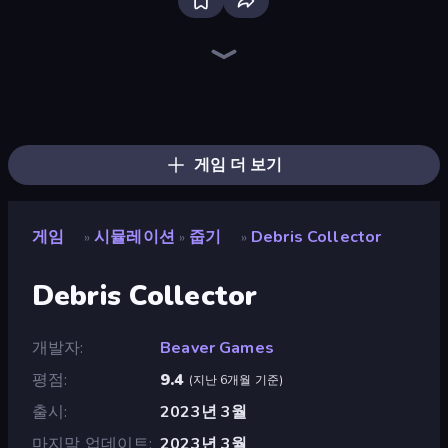
Bloxd.io
Ragdoll Archers
EvoWars.io
Veck.io
Piece of Cake: Merge and Bake
Racing Limits
Traffic Rider
Mahjongg Solitaire
Screw Out: Bolts and Nuts
Words of Wonders
Piles of Mahjong
Designville: Merge & Design
Miniblox
Space Waves
Stickman Clash
SkillWarz
Fortzone Battle Royale
Arrow Escape
게임 더 보기
게임
시뮬레이션
줍기
Debris Collector
»
»
»
Debris Collector
개발자
Beaver Games
평점
9.4
(
지난 6개월 기준
)
출시
2023년 3월
마지막 업데이트
2023년 3월