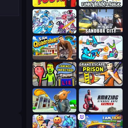
Fury Foot
Funny Blade & Magic
Space Wars Battleground
Sandbox City
I Am Quadrober!
Gravity Arena Shooter
I Am Not Infected!
Grand Escape: Prison
Bank Robbery 3
Amazing Strange Rope Police