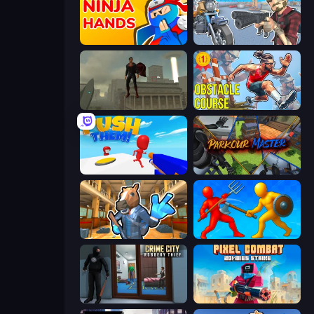
Ninja Hands
Shoot and Drive
The Superman - Theme is Aliens
Obstacle Course Ragdoll
Push Them!
Parkour Master
Bank Robbery 2
Epic Sword Battle! Fight in Arena
Crime City Robbery Thief Games
Pixel Combat: Zombies Strike