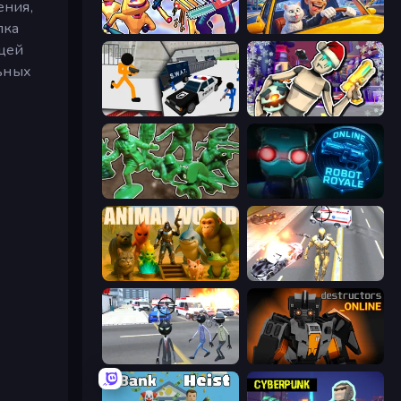
ения,
лка
Halloween Chainsaw Massacre
I Am Taxi Prankster Sim
ющей
льных
Stickman Prison: Counter Assault
Cyberpunk: Corporation
Soldiers - Capture and Control!
Online Robot Royale
Animal World
Super Crime Steel War Hero
Amazing Crime Strange Stickman
Destructors Online