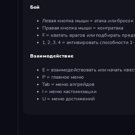
Бой
Левая кнопка мыши = атака
или
бросок 
Правая кнопка мыши = контратака
F = хватать врагов
или
подбирать пред
1, 2, 3, 4 = активировать способности 1-
Взаимодействие
E = взаимодействовать
или
начать квес
P = главное меню
Tab = меню апгрейдов
I = меню кастомизации
U = меню достижений