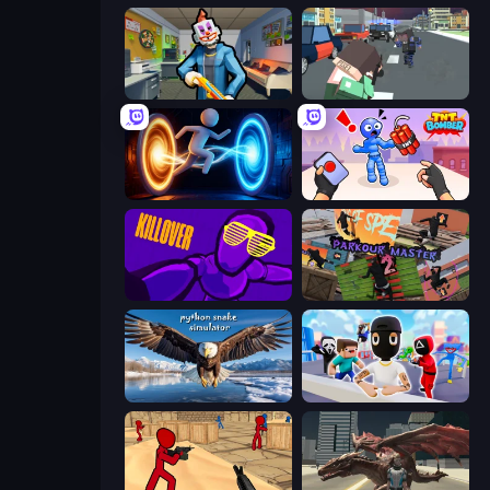
Save the Hostages
Pixel Stories 2: Night of Payoff
Portal Escape
TNT Bomber
KILLOVER
Parkour Master 2
Python Snake Simulator
Mr. Dude: Online Multiverse Challenge