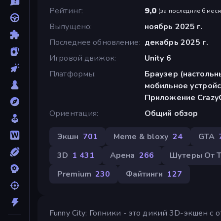
Рейтинг
9,0
(
за последние 6 мес
Выпущено
ноябрь 2025 г.
Последнее обновление
декабрь 2025 г.
Игровой движок
Unity 6
Платформы
Браузер (настольн
мобильное устройс
Приложение Crazy
Ориентация
Общий обзор
Экшн
701
Meme & bloxy
24
GTA
3D
1 431
Арена
266
Шутеры От Т
Premium
230
Файтинги
127
Funny City: Гопники - это дикий 3D-экшен с