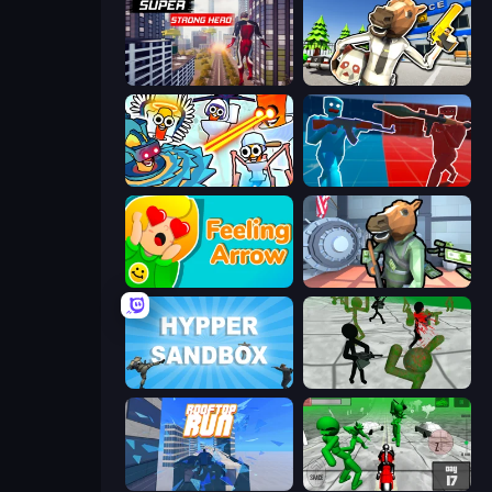
Super Strong Hero
Bank Robbery: Escape
Toilets Worms Shooter
Battle of the Soldiers: Red vs Blue
Feeling Arrow
Bank Robbery
Hypper Sandbox
Stickman Zombie 3D
Rooftop Run
Stickman Zombie: Motorcycle