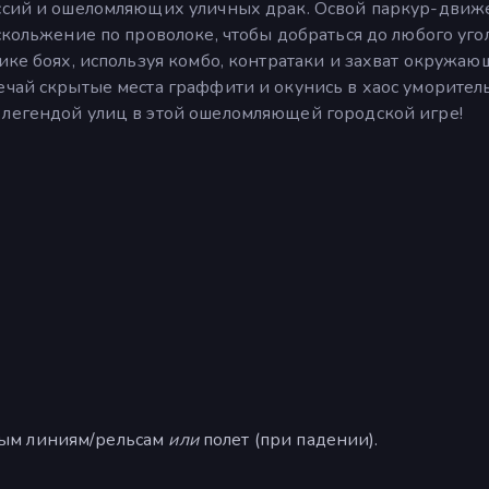
иссий и ошеломляющих уличных драк. Освой паркур-движ
скольжение по проволоке, чтобы добраться до любого уго
зике боях, используя комбо, контратаки и захват окружа
ечай скрытые места граффити и окунись в хаос уморите
 легендой улиц в этой ошеломляющей городской игре!
вым линиям/рельсам
или
полет (при падении).