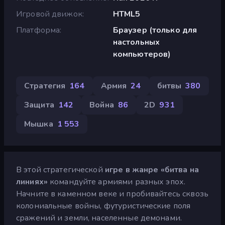
Игровой движок
HTML5
Платформа
Браузер (только для
настольных
компьютеров)
Стратегия
164
Армия
24
битвы
380
Защита
142
Война
86
2D
931
Мышка
1 553
В этой стратегической
игре в жанре «битва на
линиях»
командуйте армиями разных эпох.
Начните в каменном веке и пробивайтесь сквозь
колониальные войны, футуристические поля
сражений и земли, населенные демонами.