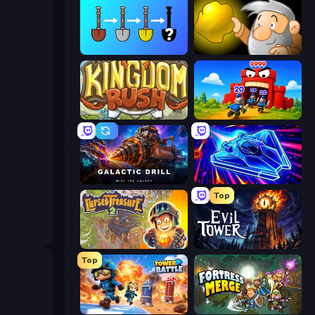
Merge Tools - Merge and Dig
Gold Miner
Kingdom Rush
TimeWarriors
Galactic Drill
Stellar Swarm
Top
Cursed Treasure 2
Evil Tower
Top
Tower Battle
Fortress Merge