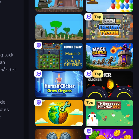
"
Motherload
Bloons
Top
Age Of War
Leek Factory Tycoon
og tack-
dan
Tower Swap
Mage Castle Idle Defense
 når det
Top
Human Clicker: Grow Organs
Crusher Clicker
 de
Top
ables
e
Land Explorers: Merge & Build
The MachinEGG