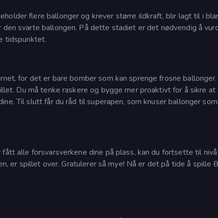
lder flere ballonger og krever større ildkraft, blir lagt til i bl
r den svarte ballongen. På dette stadiet er det nødvendig å vur
e tidspunktet.
årnet, for det er bare bomber som kan sprenge frosne ballonger
illet. Du må tenke raskere og bygge mer proaktivt for å sikre at
ne. Til slutt får du råd til superapen, som knuser ballonger som
ått alle forsvarsverkene dine på plass, kan du fortsette til nivå
en, er spillet over. Gratulerer så mye! Nå er det på tide å spille 