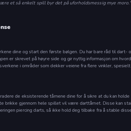
 være et så enkelt spill byr det på uforholdsmessig mye moro.
ense
kene dine og start den første bølgen. Du har bare råd til dart- 
våpen er skrevet på høyre side og gir nyttig informasjon om hvor
sverkene i områder som dekker veiene fra flere vinkler, spesielt
radere de eksisterende tårnene dine for å sikre at du kan holde
e brikke gjennom hele spillet vil være darttårnet. Disse kan st
ingen piercing darts, så ikke hold deg tilbake fra å stable diss