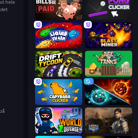
 ut hele
 det
Bills Must Be Paid
Pong Clicker
Liquid Swarm
Blast Miner
Drift Tycoon
Age of Tanks Warriors: TD War
Capybara Clicker
PlanetCrush 2
 på
World Z Defense - Zombie Defense
Battle Arena