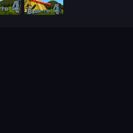
Bloons Tower Defense 4
Bloons Tower Defense 4 Expansion