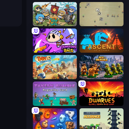
Raid Heroes: Total War
Desktop Tower Defense
Dungeons and Bags
Ascent of Echoes
Day D Tower Rush
Age of Heroes
Tavern Rumble: Roguelike Card
Dwarves: Glory, Death, and Loot