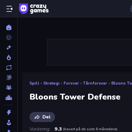
Spill
»
Strategi
»
Forsvar
»
Tårnforsvar
»
Bloons T
Bloons Tower Defense
Del
Vurdering
9.3
(
basert på de siste 6 månedene
)