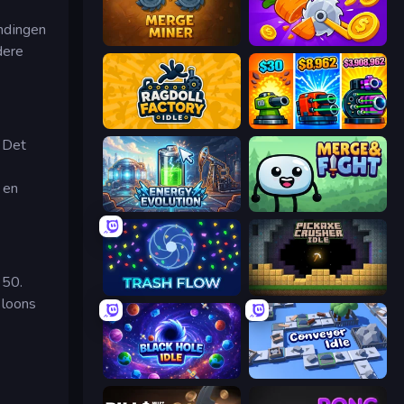
andingen
Merge Miner
Farm Ring Idle
dere
Ragdoll Factory Idle
Pumpkin Defense: Merge Cannon
. Det
 en
Energy Evolution
Merge & Fight
 50.
Trash Flow
Pickaxe Crusher Idle
Bloons
Black Hole Idle
Conveyor Idle