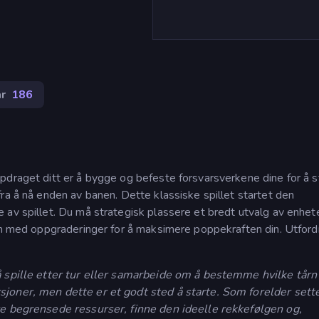
r
186
pdraget ditt er å bygge og befeste forsvarsverkene dine for å 
ra å nå enden av banen. Dette klassiske spillet startet den
av spillet. Du må strategisk plassere et bredt utvalg av enhete
dem med oppgraderinger for å maksimere poppekraften din. Utfor
å spille etter tur eller samarbeide om å bestemme hvilke tår
joner, men dette er et godt sted å starte. Som forelder sette
re begrensede ressurser, finne den ideelle rekkefølgen og,