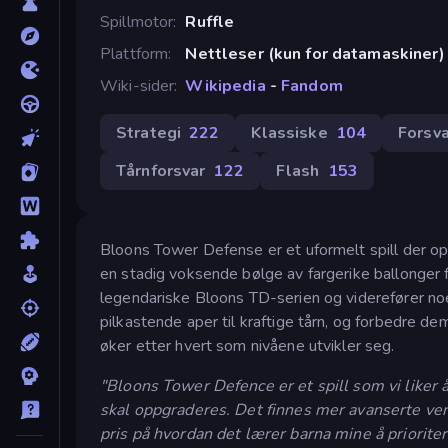
Spillmotor
Ruffle
Plattform
Nettleser (kun for datamaskiner)
Wiki-sider
Wikipedia
-
Fandom
Strategi
222
Klassiske
104
Forsva
Tårnforsvar
122
Flash
153
Bloons Tower Defense er et uformelt spill der op
en stadig voksende bølge av fargerike ballonger f
legendariske Bloons TD-serien og viderefører noe 
pilkastende aper til kraftige tårn, og forbedre 
øker etter hvert som nivåene utvikler seg.
"Bloons Tower Defence er et spill som vi liker 
skal oppgraderes. Det finnes mer avanserte vers
pris på hvordan det lærer barna mine å priorite