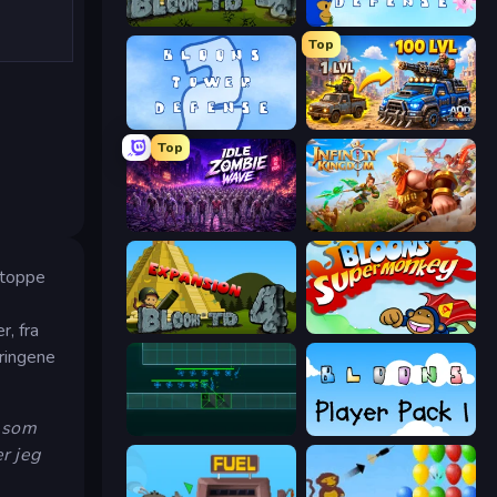
Bloons Tower Defense 4
Bloons Tower Defense 3
Top
Bloons Tower Defense 2
AOD - Art Of Defense
Top
Idle Zombie Wave: Survivors
Infinity Kingdom
stoppe
r, fra
Bloons Tower Defense 4 Expansion
Bloons Super Monkey
dringene
n som
Vector TD
Bloons Player Pack 1
r jeg