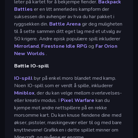
leter på kartet for å bekjempe fiender.
Backpack
Battles
er en litt annerledes kampform der
suksessen din avhenger av hva du har pakket i
ryggsekken din.
Battle Arena
gir deg muligheten
til å sette sammen ditt eget lag med et utvalg av
50 krigere. Andre episk populære spill inkluderer
Mirrorland
,
Firestone Idle RPG
og
Far Orion
New Worlds
.
Battle IO-spill
IO-spill
byr på enkel moro blandet med kamp.
Noen IO-spill som er verdt å spille, inkluderer
Miniblox
, der du kan velge mellom overlevelses-
eller kreativ modus. I
Pixel Warfare
kan du
kjempe mot andre nettspillere på en rekke
morsomme kart. Du kan knuse fiendene dine med
økser, pistoler, maskingevær eller til og med bare
knyttnevene! Grafikken i dette spillet minner om
Minecraft, og nivåene er enorme.