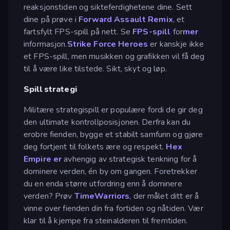
reaksjonstiden og sikteferdighetene dine. Sett
dine på prøve i
Forward Assault Remix
, et
fartsfylt FPS-spill på nett. Se
FPS-spill
for
mer
informasjon.
Strike Force Heroes
er kanskje ikke
et FPS-spill, men musikken og grafikken vil få deg
til å være like tilstede. Sikt, skyt og løp.
Spill strategi
Militære strategispill er populære fordi de gir deg
den ultimate kontrollposisjonen. Derfra kan du
erobre fienden, bygge et stabilt samfunn og gjøre
deg fortjent til folkets ære og respekt.
Hex
Empire er
avhengig av strategisk tenkning for å
dominere verden, én by om gangen. Foretrekker
du en enda større utfordring enn å dominere
verden? Prøv
TimeWarriors
, der målet ditt er å
vinne over fienden din fra fortiden og nåtiden. Vær
klar til å kjempe fra steinalderen til fremtiden.