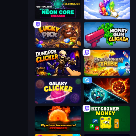
Neon Core Breaker
Crystalia Idle Clicker
Lucky Pick
Money Gun Clicker
Dungeon Clicker
Evolutionary Tribe
Galaxy Clicker
PlanetCrush 2
Flywheel Incremental: Reforged
BitCoiner