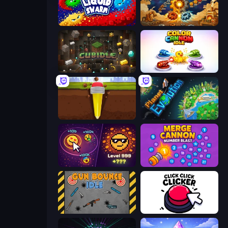
Liquid Swarm
Gear Factory
Cubidle
Color Cannon Idle
Pen Dig
Planet Evolution: Idle Clicker
Dominate All Shapes
Merge Cannon: Number Blast
Gun Bounce Idle
Click Click Clicker