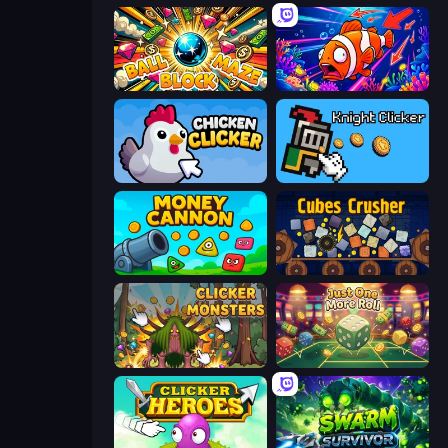
Ball Block Maze
Fish Catch Idle
Chicken Clicker
Knight Clicker
Money Cannon
Cubes Crusher
Clicker Monsters
Just One More Roll