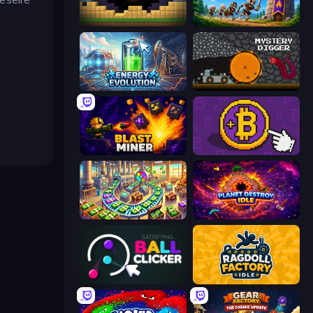
Pickaxe Crusher Idle
Mage Castle Idle Defense
Energy Evolution
Mystery Digger
Blast Miner
Money Maker
Money Factory: Tycoon Idle Game
Planet Destroy Idle
Satisfying Ball Clicker
Ragdoll Factory Idle