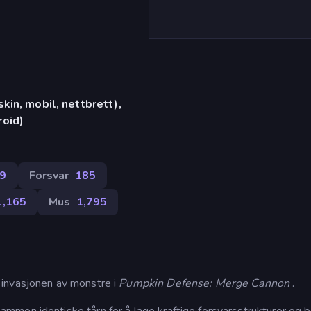
in, mobil, nettbrett),
oid)
69
Forsvar
185
1,165
Mus
1,795
 invasjonen av monstre i
Pumpkin Defense: Merge Cannon
.
men identiske tårn for å lage kraftige forsvarsstrukturer og b