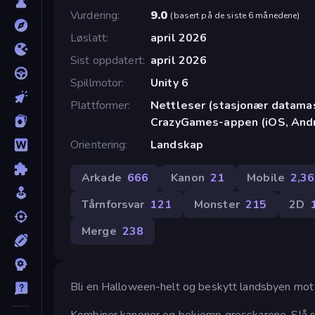
Vurdering
9.0
(
basert på de siste 6 månedene
)
Løslatt
april 2026
Sist oppdatert
april 2026
Spillmotor
Unity 6
Plattformer
Nettleser (stasjonær datamask
CrazyGames-appen (iOS, Andr
Orientering
Landskap
Arkade
666
Kanon
21
Mobile
2,3
Tårnforsvar
121
Monster
215
2D
Merge
238
Bli en Halloween-helt og beskytt landsbyen mot
Kombiner kanoner og bekjemp gresskarene. Slå sam