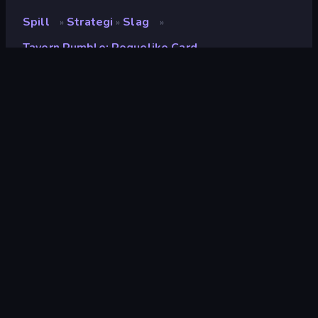
Spill
Strategi
Slag
»
»
»
Tavern Rumble: Roguelike Card
Tavern Rumble: Roguelike
Card
Utvikler
Evrac Studio
Vurdering
8.8
(
basert på de siste 6 månedene
)
Løslatt
desember 2023
Sist oppdatert
desember 2024
Spillmotor
Unity 2022
Plattformer
Nettleser (stasjonær datamaskin,
mobil, nettbrett), CrazyGames-
appen (Android), App Store (iOS,
Android)