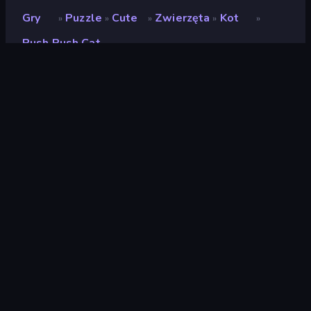
Gry
Puzzle
Cute
Zwierzęta
Kot
»
»
»
»
»
Push Push Cat
Push Push Cat
Deweloper
UNIT5
Ocena
(
na podstawie ostatnich 6
9,5
miesięcy
)
Wydany
luty 2023
Ostatnio zaktualizowany
sierpień 2023
Silnik gry
Unity 2021
Platformy
Przeglądarka (komputer
stacjonarny, telefon
komórkowy, tablet),
Aplikacja CrazyGames
(Android), App Store