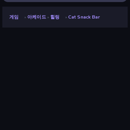
게임
아케이드
힐링
Cat Snack Bar
»
»
»
Cat Snack Bar
평점
9.3
(
지난 6개월 기준
)
출시
2026년 5월
마지막 업데이트
2026년 7월
게임 엔진
Unity 2022
플랫폼
브라우저 (데스크톱, 모바일, 태블
릿), App Store (iOS, Android)
방향성
세로 방향
아케이드
526
모바일
2,352
음식
85