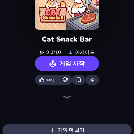
Cat Snack Bar
9.3/10
아케이드
게임 시작
1.5만
Hypermarket 3D
Prison Life
Life Simulator: Road to Riches
Ring Restaurant
Trash Master
Capy Cafe
Candy Packing Store
Home Pin 2
Spa Empire
Panda Palace
Donut Place
Fashion Factory
My Perfect Theme Park
Grass Cutter: Mowing Simulator
My Perfect Farm
My bakery
Furniture Master: Idle Tycoon
Store Manager
게임 더 보기