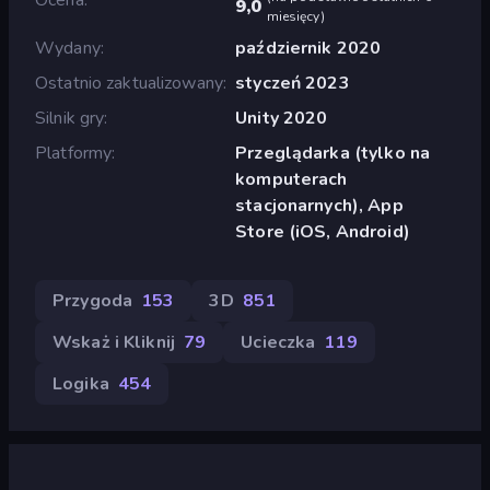
9,0
miesięcy
)
Wydany
październik 2020
Ostatnio zaktualizowany
styczeń 2023
Silnik gry
Unity 2020
Platformy
Przeglądarka (tylko na
komputerach
stacjonarnych), App
Store (iOS, Android)
Przygoda
153
3D
851
Wskaż i Kliknij
79
Ucieczka
119
Logika
454