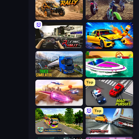
Deadly Rally
MotoCross Riders
Racing Limits
BMG: Ragdoll Playground
Truck Driving Simulator Game
Jet Boat Racing
Top
Ultimate Flying Car
Mad Pursuit
Top
Bus Simulator Real
Traffic Racer