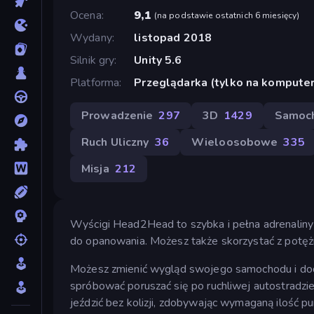
Ocena
9,1
(
na podstawie ostatnich 6 miesięcy
)
Wydany
listopad 2018
Silnik gry
Unity 5.6
Platforma
Przeglądarka (tylko na komputer
Prowadzenie
297
3D
1429
Samoc
Ruch Uliczny
36
Wieloosobowe
335
Misja
212
Wyścigi Head2Head to szybka i pełna adrenaliny 
do opanowania. Możesz także skorzystać z potęż
Możesz zmienić wygląd swojego samochodu i dodać
spróbować poruszać się po ruchliwej autostradzie
jeździć bez kolizji, zdobywając wymaganą ilość 