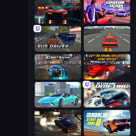
Driving School Simulator
Gangster Crimes Online 6: Mafia City
City Bus Driver
Modern Car Racing 2
Street Racing: Open World
City Car Driving Simulator: Stunt
Real City Driver
Xtreme City Drifting
City Classic Car Driving: 131
Madalin Stunt Cars 2