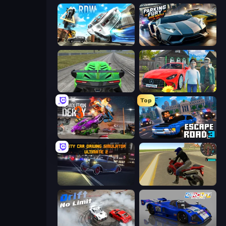
Real Drift World
Parking Fury 3D: Side Hustle
Speed Racing Pro 2
Speedboy: History with Grandfather
Top
Demolition Derby 3
Escape Road 3
City Car Driving Simulator: Ultimate 2
Moto Rider 3D