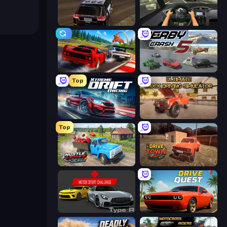
POLICE Chase Simulator
Racing in City
Racing: Online!
Derby Crash 5
Top
Xtreme DRIFT Racing
Ultimate Truck Driving Simulator 2020
Top
Hustle & Drift in ZIL
DriveTown
Motor Sport Challenge Type R
Drive Quest