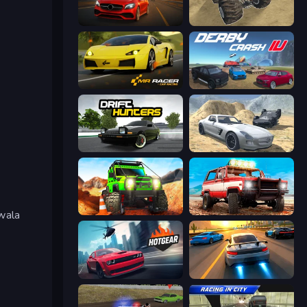
Driver Club: Highway Racing
Monster Cars: Ultimate Simulator
Mr. Racer - Car Racing
Derby Crash 4
Drift Hunters
Derby Crash 2
Offroad Life 3D
Offroad Masters Challenge
wala
Hotgear
Asphalt Rush