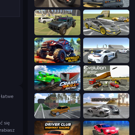
Traffic Rider
RCC City Racing
4x4 Offroader
Wrong Way
Offroad Island
Crazy Stunt Cars Multiplayer
Crash Skill Racing
Evolution Factor
t łatwe
Obby: Car Crash Sandbox
Gearshift One
ć się
rabiasz