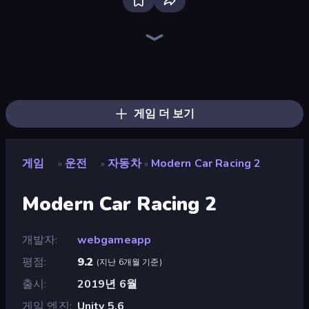
Racing Limits
Hustle & Drift in ZIL
Deadly Descent
Real Car Driving
Deadly Rally
Ramp Car VS Police: CHASE
Madness Cars Destroy
OK Parking
Obby: Car Crash Sandbox
Parking Space
Time to Park
BMG: Ragdoll Playground
The Cargo
PolyTrack
Decorate My BMW M5
Desert Rally
Sportcars Crash
Mad Pursuit
게임 더 보기
게임
운전
자동차
Modern Car Racing 2
»
»
»
Modern Car Racing 2
개발자
webgameapp
평점
9.2
(
지난 6개월 기준
)
출시
2019년 6월
게임 엔진
Unity 5.6