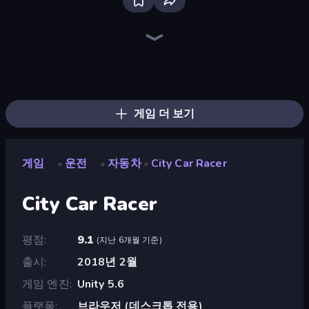
Bloxd.io
Ragdoll Archers
EvoWars.io
Piece of Cake: Merge and Bake
Veck.io
Traffic Rider
Racing Limits
Mahjongg Solitaire
Screw Out: Bolts and Nuts
Words of Wonders
Piles of Mahjong
Designville: Merge & Design
Space Waves
Miniblox
SkillWarz
Stickman Clash
Fortzone Battle Royale
Arrow Escape
게임 더 보기
게임
운전
자동차
City Car Racer
»
»
»
City Car Racer
평점
9.1
(
지난 6개월 기준
)
출시
2018년 2월
게임 엔진
Unity 5.6
플랫폼
브라우저 (데스크톱 전용)