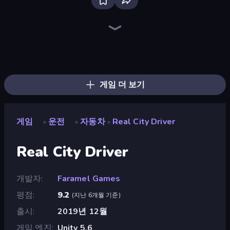
Racing Limits
Real Car Driving
Drive Quest
Deadly Descent
Rally Racer Dirt
Mr. Racer - Car Racing
Motor Sport Challenge Type R
Madness Cars Destroy
PolyTrack
Highway Racer 2
Tuning Car Racing
City Car Driving Simulator: Stunt
Street Racing: Open World
Real Drift World
Racing: Online!
Decorate My BMW M5
Xtreme Rivals: Car Racing
No Limits: Drag Racing
게임 더 보기
게임
운전
자동차
Real City Driver
»
»
»
Real City Driver
개발자
Faramel Games
평점
9.2
(
지난 6개월 기준
)
출시
2019년 12월
게임 엔진
Unity 5.6