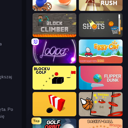
Ball Blaster
Jet Rush
Block Climber
Tap-Tap Shots
a
Looper
Eggy Car
ększaj
Bounce Blocku Golf
Flipper Dunk 3D
ęta. Po
Color Hole
Flappy Dunk
się
Top