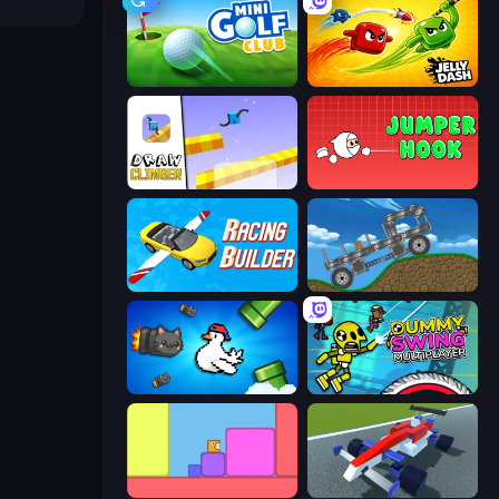
Mini Golf Club
Jelly Dash
Draw Climber
Jumper Hook
Racing Builder
Move It!
Honk
Crazy Dummy Swing Multiplayer
Level EATEN!
Genius Car 2