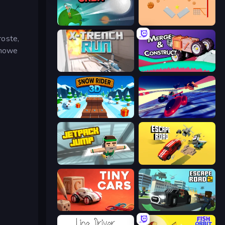
Golf Orbit
Basket-Ball
roste,
 nowe
X Trench Run
Merge & Construct
Snow Rider 3D
Hyperspace Racers 3
Jetpack Jump
Escape Road
Tiny Cars
Escape Road 2