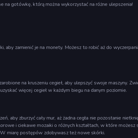
ane na gotówkę, którą można wykorzystać na różne ulepszenia!
rki, aby zamienić je na monety. Możesz to robić aż do wyczerpani
arobione na kruszeniu cegieł, aby ulepszyć swoje maszyny. Zwi
y uzyskać więcej cegieł w każdym biegu na danym poziomie.
ń, aby zburzyć cały mur, aż żadna cegła nie pozostanie nietkni
orowe i ciekawe mozaiki o różnych kształtach, w które możesz 
m! W miarę postępów zdobywasz też nowe skórki.