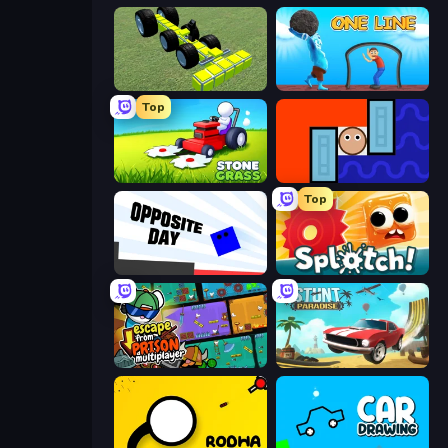
Genius Mechanic
One Line
Top
Stone Grass: Mowing Simulator
Lava and Aqua
Top
Opposite Day
Splotch!
Escape From Prison Multiplayer
Stunt Paradise