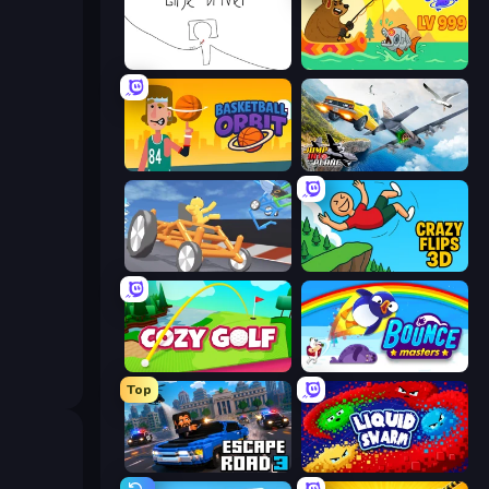
Line Driver
Fish Orbit
Basketball Orbit
Jump Into The Plane
Draw Crash Race
Crazy Flips 3D
Cozy Golf
Bouncemasters
Top
Escape Road 3
Liquid Swarm