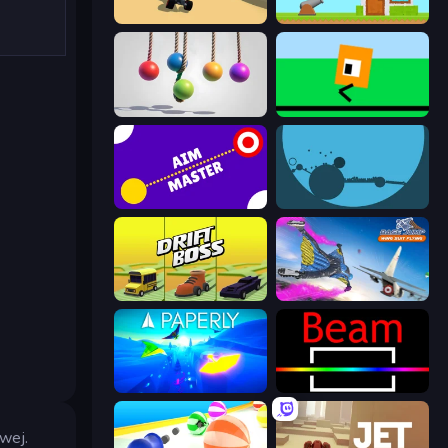
PolyTrack
Total Crush
Pendulum Master
Oh, flip!
Aim Master
circloO
Drift Boss
Base Jump Wing Suit Flying
Paperly: Paper Plane Adventure
Beam
wej.