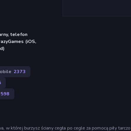
rny, telefon
CrazyGames (iOS,
d)
obile
2373
5
598
a, w której burzysz ściany cegła po cegle za pomocą piły tarczo