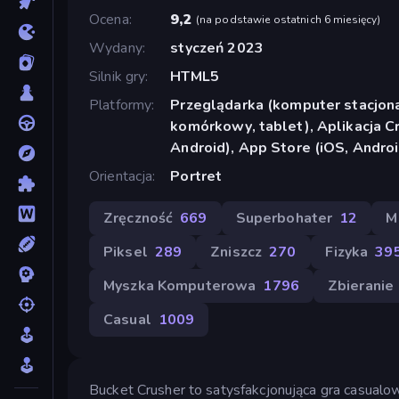
Ocena
9,2
(
na podstawie ostatnich 6 miesięcy
)
Wydany
styczeń 2023
Silnik gry
HTML5
Platformy
Przeglądarka (komputer stacjona
komórkowy, tablet), Aplikacja 
Android), App Store (iOS, Androi
Orientacja
Portret
Zręczność
669
Superbohater
12
M
Piksel
289
Zniszcz
270
Fizyka
39
Myszka Komputerowa
1796
Zbieranie
Casual
1009
Bucket Crusher to satysfakcjonująca gra casualow