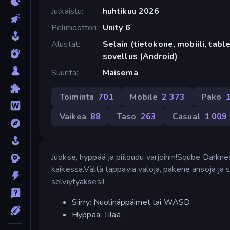
Julkaistu
huhtikuu 2026
Pelimoottori
Unity 6
Alustat
Selain (tietokone, mobiili, tabl
sovellus (Android)
Suunta
Maisema
Toiminta
701
Mobile
2 373
Pako
Vaikea
88
Taso
263
Casual
1 009
Juokse, hyppää ja piiloudu varjoihin!Sqube Darkn
kaikessa.Vältä tappavia valoja, pakene ansoja ja s
selviytyäksesi!
Siirry: Nuolinäppäimet tai WASD
Hyppää: Tilaa