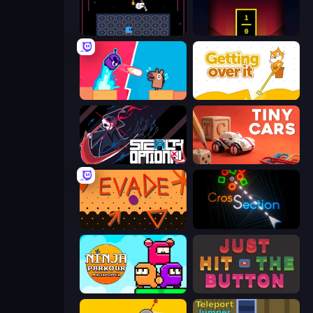
Just One Boss
He is Here
Boom Slingers ReBoom
Getting Over It
Stealth Optional
Tiny Cars
Evade
Crossection
Ninja Parkour Multiplayer
Just Hit the Button