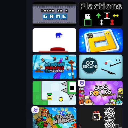
There Is No Game
Plactions
This Is The Only Level
Ice Slide
Cannon Pirates Multiplayer
Go Escape
Appel
Egg Folks Multiplayer