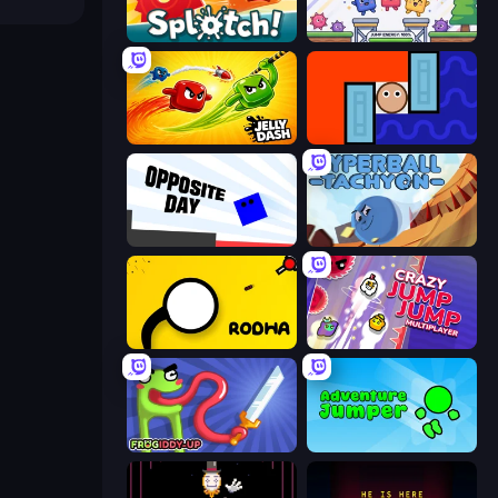
Splotch!
Jumping Rush
Jelly Dash
Lava and Aqua
Opposite Day
Hyperball Tachyon
Rodha
Crazy Jump Jump Multiplayer
Frogiddy
Adventure Jumper