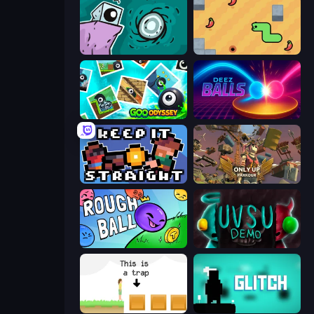
Tilo
SSSPICY!
Goo Odyssey
Deez Balls
Keep It Straight
Only Up: Parkour
Rough Ball
UVSU Demo
The Unfair Platformer
Glitch