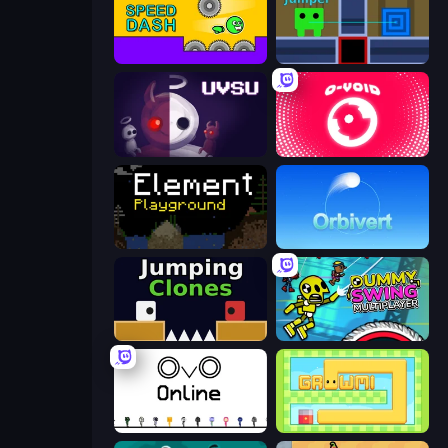
Speed Dash
Teleport Jumper
UVSU
O-VOID
Element Playground
Orbivert
Jumping Clones
Crazy Dummy Swing Multiplayer
OvO.io
Growmi