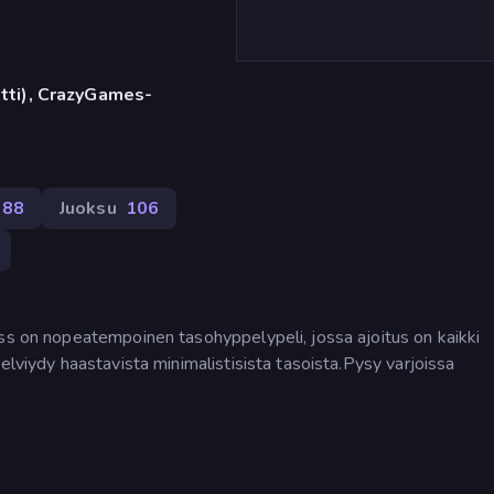
etti), CrazyGames-
188
Juoksu
106
ess on nopeatempoinen tasohyppelypeli, jossa ajoitus on kaikki
elviydy haastavista minimalistisista tasoista.Pysy varjoissa