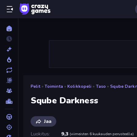
Pelit
»
Toiminta
»
Kolikkopeli
»
Taso
»
Sqube Dark
Sqube Darkness
Jaa
Luokitus
9,3
(
viimeisten 6 kuukauden perusteella
)