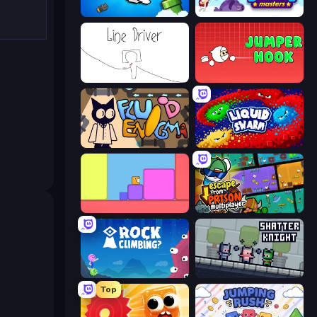
Honk
Bouncemasters
Line Driver
Jumper Hook
Fluid Enigma
Liquid Swarm
Level EATEN!
Escape From Prison Multiplayer
Rock Climbing?
Shatter Knight
Top