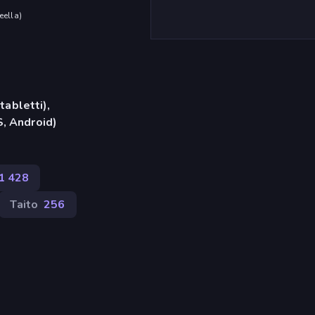
eella
)
tabletti),
, Android)
1 428
Taito
256