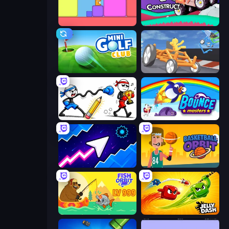
Level EATEN!
Merge & Construct
Mini Golf Club
Draw Crash Race
Doodle Smash
Bouncemasters
Space Waves
Basketball Orbit
Fish Orbit
Jelly Dash