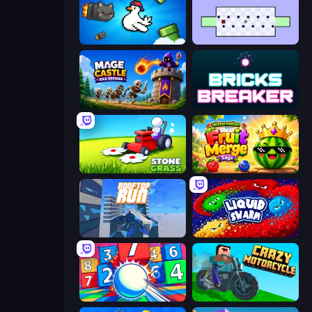
Honk
World's Hardest Game
Mage Castle Idle Defense
Bricks Breaker
Stone Grass: Mowing Simulator
Watermelon Fruit Merge Saga
Rooftop Run
Liquid Swarm
Entropy
Crazy Motorcycle