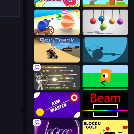
Bucket Crusher
Total Crush
Ball Blaster
Pendulum Master
PolyTrack
circloO
Ragdoll Archers
Oh, flip!
Aim Master
Beam