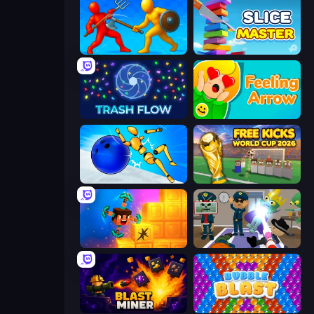
Epic Sword Battle! Fight in Arena
Slice Master
Trash Flow
Feeling Arrow
Playground Man! Ragdoll Show!
Free Kicks World Cup 2026
Merge & Dig!
Find The Alien
Blast Miner
Bubble Blast