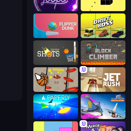
Looper
Bounce Blocku Golf
Flipper Dunk 3D
Drift Boss
Tap-Tap Shots
Block Climber
Flappy Dunk
Jet Rush
Paperly: Paper Plane Adventure
Base Jump Wing Suit Flying