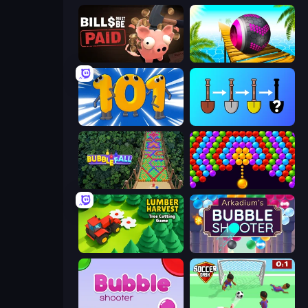
Bills Must Be Paid
Rolling Balls Sea Race
Numbers Arena
Merge Tools - Merge and Dig
Bubble Fall
Bubble Story
Lumber Harvest: Tree Cutting Game
Arkadium's Bubble Shooter