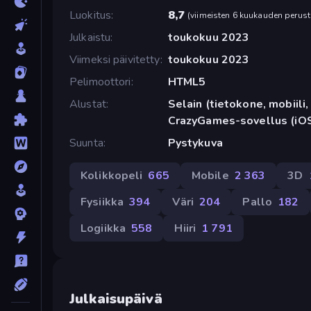
Luokitus
8,7
(
viimeisten 6 kuukauden perust
Julkaistu
toukokuu 2023
Viimeksi päivitetty
toukokuu 2023
Pelimoottori
HTML5
Alustat
Selain (tietokone, mobiili, 
CrazyGames-sovellus (iOS
Suunta
Pystykuva
Kolikkopeli
665
Mobile
2 363
3D
Fysiikka
394
Väri
204
Pallo
182
Logiikka
558
Hiiri
1 791
Julkaisupäivä