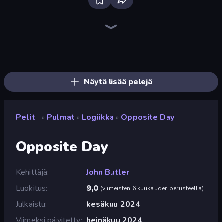
Piece of Cake: Merge and Bake
Screw Out: Bolts and Nuts
Alchemy: Merge Elements
Piles of Mahjong
Land Explorers: Merge & Build
Paint Room Escape
Find The Cow
Numicolor
Nonogram Square
Cut the Rope
Pixel Blast
Skydom
Color Tap: Coloring by Numbers
Draw Bridge
Arrow Escape
One Line
Coloring by Numbers: Pixel House
What's The Difference?
Näytä lisää pelejä
Pelit
Pulmat
Logiikka
Opposite Day
»
»
»
Opposite Day
Kehittäjä
John Butler
Luokitus
9,0
(
viimeisten 6 kuukauden perusteella
)
Julkaistu
kesäkuu 2024
Viimeksi päivitetty
heinäkuu 2024