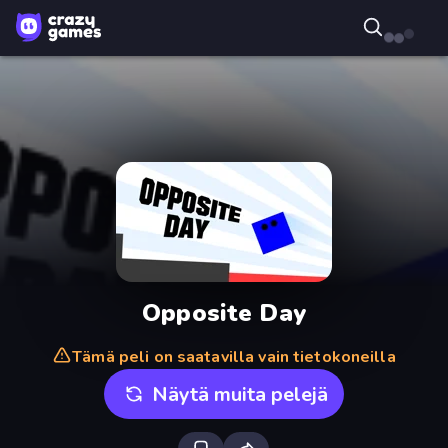
Opposite Day
Tämä peli on saatavilla vain tietokoneilla
Näytä muita pelejä