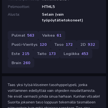
Pelimoottori
HTML5
Alusta
Selain (vain
työpöytätietokoneet)
Pulmat
563
Vaikea
61
Puoli-Vieritys
120
Taso
172
2D
932
Este
215
Taito
173
Logiikka
453
Brain
260
Taas yksi tylsä kliseinen tasohyppelypeli, jonka
voittaminen edellyttää vain ohjeiden noudattamista.
Ne eivät varmasti johda sinua harhaan. Kunhan vitsailin!
Suorita jokainen taso loppuun tekemällä täsmälleen
päinvastoin kuin mitä ohjeissa sanotaan. Tee aina