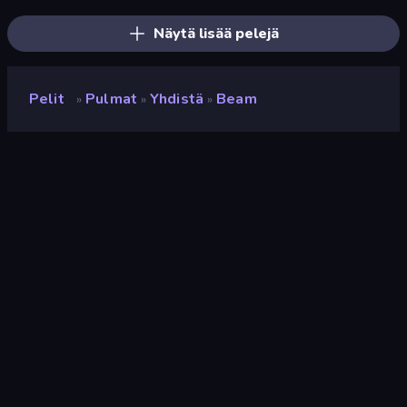
Näytä lisää pelejä
Pelit
Pulmat
Yhdistä
Beam
»
»
»
Beam
Kehittäjä
goldenPiGames
Luokitus
9,0
(
viimeisten 6 kuukauden perusteella
)
Julkaistu
kesäkuu 2020
Pelimoottori
HTML5
Alustat
Selain (tietokone, mobiili, tabletti),
CrazyGames-sovellus (iOS,
Android)
Suunta
Maisema