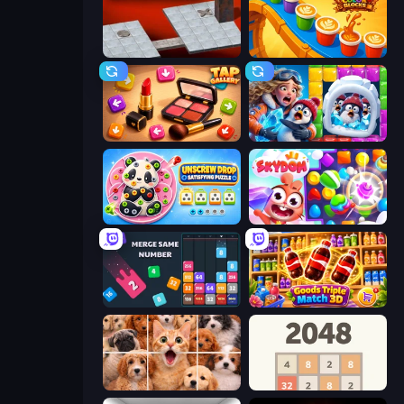
Bloxorz
Coffee Color Blocks
Tap Gallery
Captain Blast
Unscrew Drop: Satisfying Puzzle
Skydom
Drop & Merge the Numbers
Goods Triple Match 3D
Jigpic Solitaire
2048