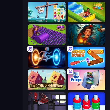
Sugar Heroes
Park Town
Magic School
Lamplighter: Merge & Magic
Portal Escape
Wood Screw: Bolts Puzzle
Find The Difference
Fill The Fridge