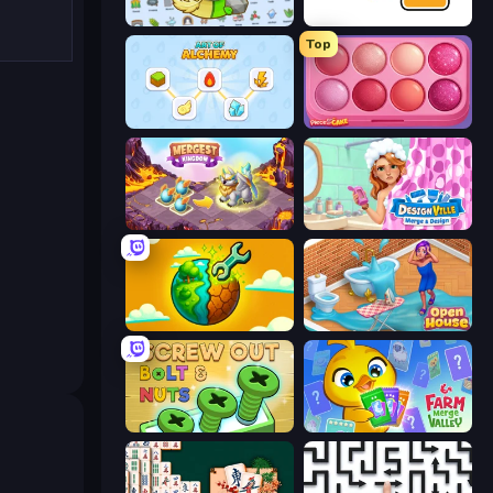
Alchemy: Merge Elements
Little Alchemy 2
Top
Art of Alchemy: Merge Elements
Piece of Cake: Merge and Bake
Mergest Kingdom
Designville: Merge & Design
Land Explorers: Merge & Build
Open House
Screw Out: Bolts and Nuts
Farm Merge Valley