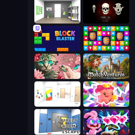
Paint Room Escape
Room Escape: Strange Case
Block Blaster
Tap Away Story
Favorite Puzzles
MatchVentures
Mirror Room Escape
Match Arena
Vault Room Escape
Skydom: Reforged