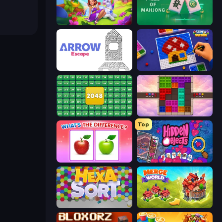
Fairyland Merge & Magic
Piles of Mahjong
Arrow Escape
Screw Sorting
2048 Merge Blocks
Color Cube Puzzle
Top
What's The Difference?
Hidden Objects
Hexa Sort
Merge World