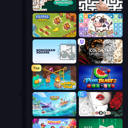
Mahjongg Solitaire
Arrow Escape: Puzzle
Castle Craft
Find The Cow
Nonogram Square
Color Tap: Coloring by Numbers
Top
Mansion Tale: Merge Secrets
Pixel Blast
Tropical Merge
Numicolor