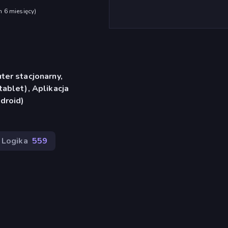
h 6 miesięcy
)
er stacjonarny,
ablet), Aplikacja
droid)
Logika
559