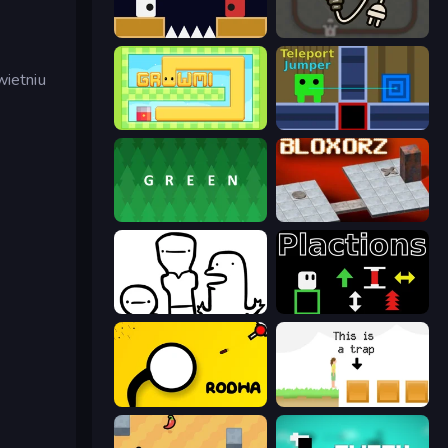
Jumping Clones
Light The Lamp
wietniu
Growmi
Teleport Jumper
green
Bloxorz
I Don't Even Know
Plactions
Rodha
The Unfair Platformer