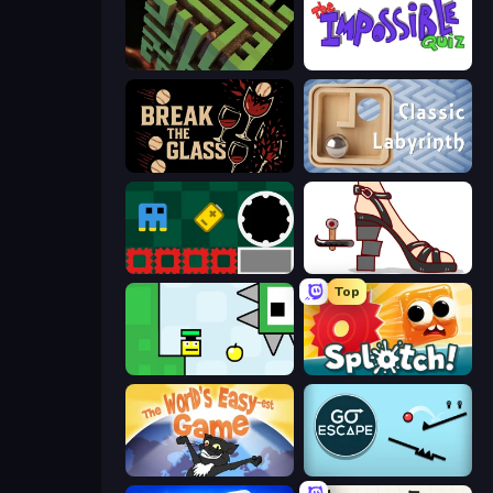
Maze Planet 3D
The Impossible Quiz
Break the Glass
Classic Labyrinth 3D
Jump and Hover
Kakato Otoshi
Top
Appel
Splotch!
The World's Easyest Game
Go Escape