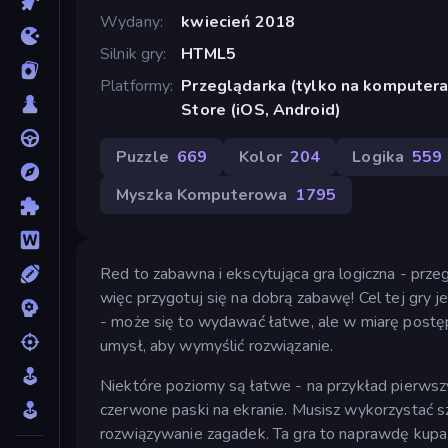
Wydany
kwiecień 2018
Silnik gry
HTML5
Platformy
Przeglądarka (tylko na komputera
Store (iOS, Android)
Puzzle
669
Kolor
204
Logika
559
Myszka Komputerowa
1795
Red to zabawna i ekscytująca gra logiczna - prz
więc przygotuj się na dobrą zabawę! Cel tej gry 
- może się to wydawać łatwe, ale w miarę postę
umysł, aby wymyślić rozwiązanie.
Niektóre poziomy są łatwe - na przykład pierwszy
czerwone paski na ekranie. Musisz wykorzystać sze
rozwiązywanie zagadek. Ta gra to naprawdę kupa 