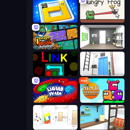
Ice Slide
Hungry Frog
Escape From Prison Multiplayer
Paint Room Escape
Link
Elevator Room Escape
Hot
Liquid Swarm
Ninja Parkour Multiplayer
Mirror Room Escape
Game Cafe Escape