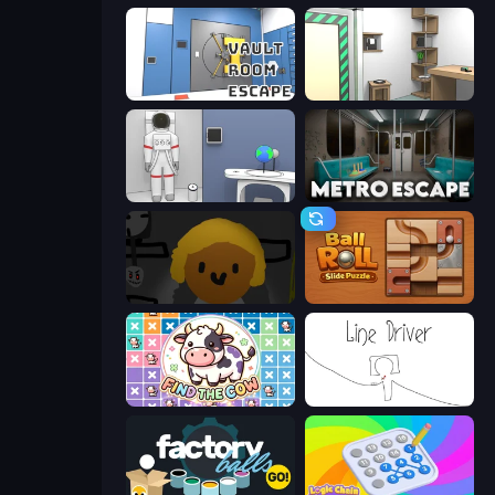
Vault Room Escape
Machine Room Escape
Space Museum Escape
Metro Escape
Seven Days in Purgatory
Ball Roll
Find The Cow
Line Driver