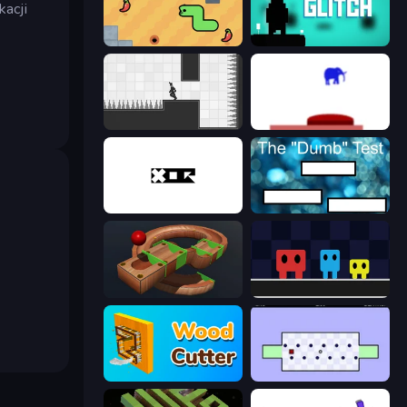
kacji
SSSPICY!
Glitch
Rotate
This Is The Only Level
xor
The Dumb Test
Marble Run
Big Tall Small
Wood Cutter - Saw
World's Hardest Game