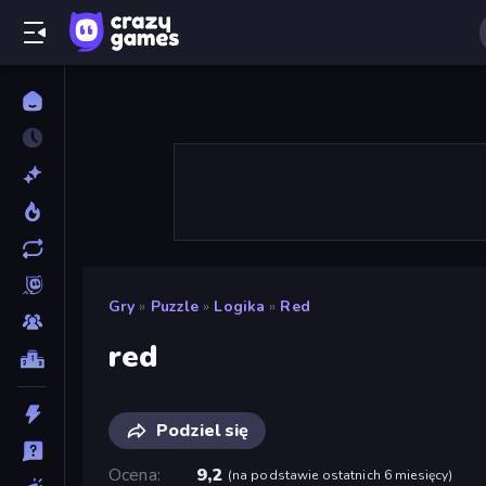
Gry
»
Puzzle
»
Logika
»
Red
red
Podziel się
Ocena
9,2
(
na podstawie ostatnich 6 miesięcy
)