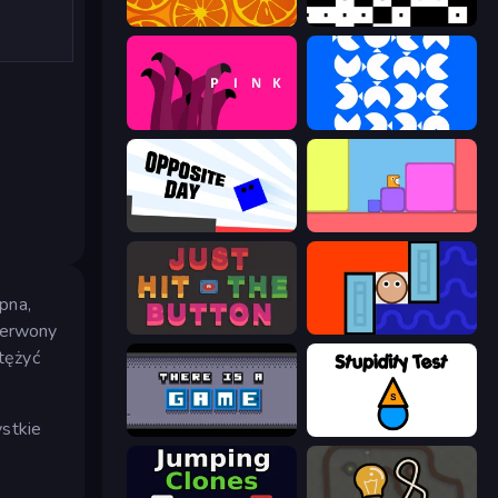
orange
black
pink (Bart Bonte)
blue
Opposite Day
Level EATEN!
pna,
czerwony
Just Hit the Button
Lava and Aqua
tężyć
ystkie
There Is No Game
Stupidity Test