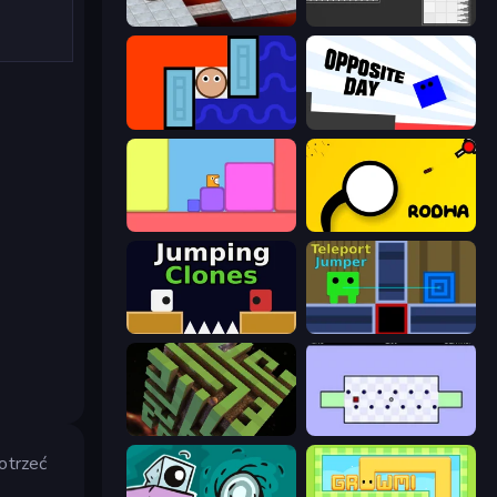
Bloxorz
Rotate
Lava and Aqua
Opposite Day
Level EATEN!
Rodha
Jumping Clones
Teleport Jumper
Maze Planet 3D
World's Hardest Game
otrzeć