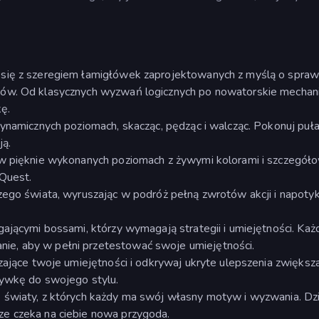
 się z szeregiem łamigłówek zaprojektowanych z myślą o spraw
ów. Od klasycznych wyzwań logicznych po nowatorskie mechani
ę.
ynamicznych poziomach, skacząc, pędząc i walcząc. Pokonuj puła
ją.
 w pięknie wykonanych poziomach z żywymi kolorami i szczegół
 Quest.
zego świata, wyruszając w podróż pełną zwrotów akcji i napoty
gającymi bossami, którzy wymagają strategii i umiejętności. Każ
e, aby w pełni przetestować swoje umiejętności.
zające twoje umiejętności i odkrywaj ukryte ulepszenia zwiększ
rywkę do swojego stylu.
 światy, z których każdy ma swój własny motyw i wyzwania. Dzi
e czeka na ciebie nowa przygoda.