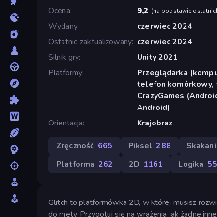
Ocena
9,2
(
na podstawie ostatnic
Wydany
czerwiec 2024
Ostatnio zaktualizowany
czerwiec 2024
Silnik gry
Unity 2021
Platformy
Przeglądarka (komput
telefon komórkowy, t
CrazyGames (Android
Android)
Orientacja
Krajobraz
Zręczność
665
Piksel
288
Skakani
Platforma
262
2D
1161
Logika
5
Glitch to platformówka 2D, w której musisz rozwi
do mety. Przygotuj się na wrażenia jak żadne inne