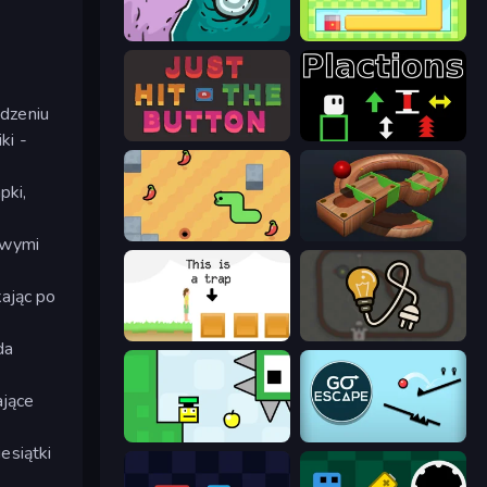
Tilo
Growmi
dzeniu
Just Hit the Button
Plactions
ki -
pki,
SSSPICY!
Marble Run
owymi
kając po
The Unfair Platformer
Light The Lamp
da
ające
Appel
Go Escape
esiątki