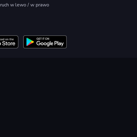
 ruch w lewo / w prawo