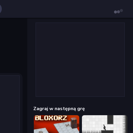
Zagraj w następną grę