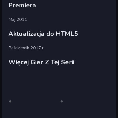
Premiera
Maj 2011
Aktualizacja do HTML5
Październik 2017 r.
Więcej Gier Z Tej Serii
Duck
Tylko
Duck
Tylko
komputer
komputer
Life
Life
stacjonarny
stacjonarny
3