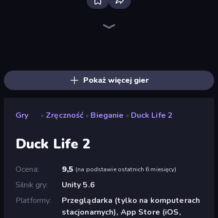
Bloxd.io
Ragdoll Archers
EvoWars.io
Piece of Cake: Merge and Bake
Veck.io
Racing Limits
Traffic Rider
Mahjongg Solitaire
Screw Out: Bolts and Nuts
Words of Wonders
Piles of Mahjong
Designville: Merge & Design
Miniblox
Space Waves
Stickman Clash
SkillWarz
Fortzone Battle Royale
Arrow Escape
Pokaż więcej gier
Gry
Zręczność
Bieganie
Duck Life 2
»
»
»
Duck Life 2
Ocena
9,5
(
na podstawie ostatnich 6 miesięcy
)
Silnik gry
Unity 5.6
Platformy
Przeglądarka (tylko na komputerach
stacjonarnych), App Store (iOS,