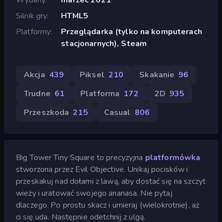
Silnik gry
HTML5
Platformy
Przeglądarka (tylko na komputerach
stacjonarnych), Steam
Akcja
439
Piksel
210
Skakanie
96
Trudne
61
Platforma
172
2D
935
Przeszkoda
215
Casual
806
Big Tower Tiny Square to precyzyjna
platformówka
stworzona przez Evil Objective. Unikaj pocisków i
przeskakuj nad dołami z lawą, aby dostać się na szczyt
wieży i uratować swojego ananasa. Nie pytaj
dlaczego. Po prostu skacz i umieraj (wielokrotnie), aż
ci się uda. Następnie odetchnij z ulgą.