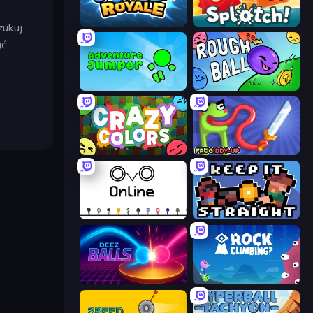
Goober Royale
Splotch!
zukuj
ąć
Adventure Jumper
Rough Ball
Crazy Colors
Frogiddy
OvO.io
Keep It Straight
Deez Balls
Rock Climbing?