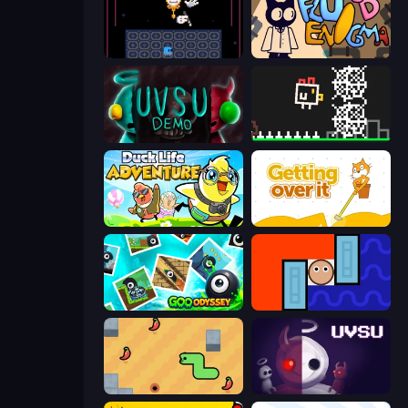
Just One Boss
Fluid Enigma
UVSU Demo
Chicken and Bee
Duck Life: Adventure (Demo)
Getting Over It
Goo Odyssey
Lava and Aqua
SSSPICY!
UVSU