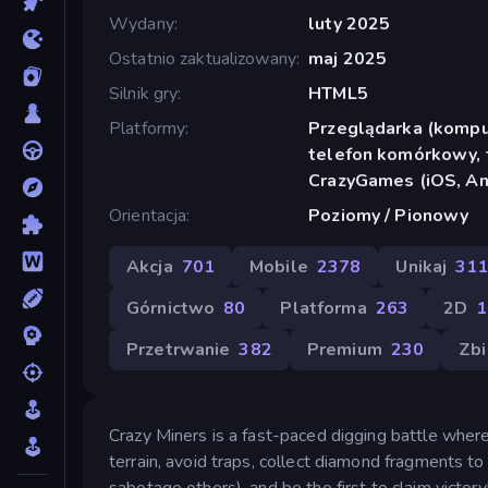
Wydany
luty 2025
Ostatnio zaktualizowany
maj 2025
Silnik gry
HTML5
Platformy
Przeglądarka (komput
telefon komórkowy, t
CrazyGames (iOS, An
Orientacja
Poziomy / Pionowy
Akcja
701
Mobile
2378
Unikaj
31
Górnictwo
80
Platforma
263
2D
1
Przetrwanie
382
Premium
230
Zbi
Crazy Miners is a fast-paced digging battle wher
terrain, avoid traps, collect diamond fragments t
sabotage others), and be the first to claim victory