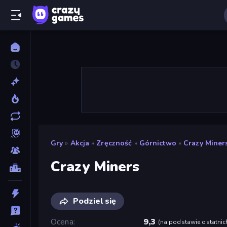
Gry
»
Akcja
»
Zręczność
»
Górnictwo
»
Crazy Miner
Crazy Miners
Podziel się
Ocena
9,3
(
na podstawie ostatnic