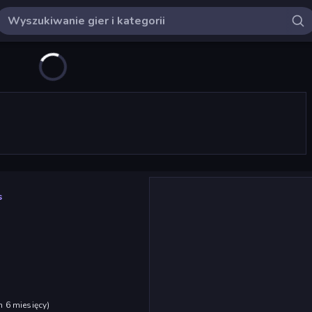
s
h 6 miesięcy
)