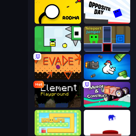
Rodha
Opposite Day
Appel
Teleport Jumper
Evade
Honk
Hot
Element Playground
Merge & Construct
Growmi
This Is The Only Level