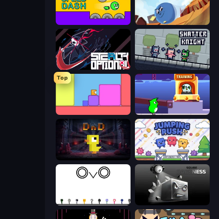
Speed Dash
Hyperball Tachyon
Stealth Optional
Shatter Knight
Top
Level EATEN!
Duck Life: Space
Dungeons n' Ducks
Jumping Rush
OvO Game
Sqube Darkness