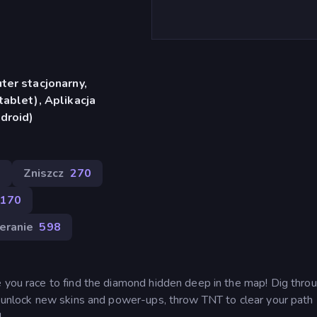
er stacjonarny,
ablet), Aplikacja
droid)
1
Zniszcz
270
170
eranie
598
e you race to find the diamond hidden deep in the map! Dig thro
o unlock new skins and power-ups, throw TNT to clear your path 
!