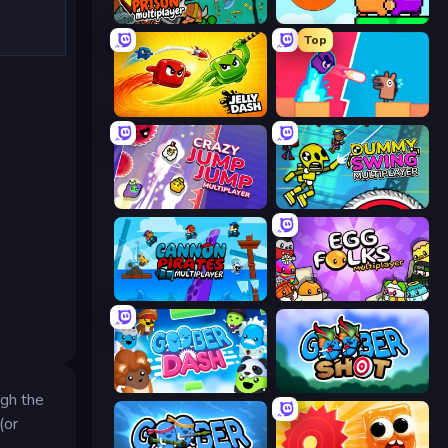
Escape From Prison Multiplayer
Ninja Parkour Multiplayer
Top
Jelly Dash
Boom Slingers ReBoom
Crazy Jump Jump Multiplayer
Crazy Dummy Swing Multiplayer
Cannon Pirates Multiplayer
Egg Folks Multiplayer
Goober Dash
Goober Shot
ugh the
(or