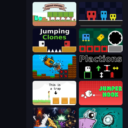
Viscous Ventures
Big Tall Small
Jumping Clones
Jump and Hover
Aqua Miner: Underwater Drilling Game
Plactions
The Unfair Platformer
Jumper Hook