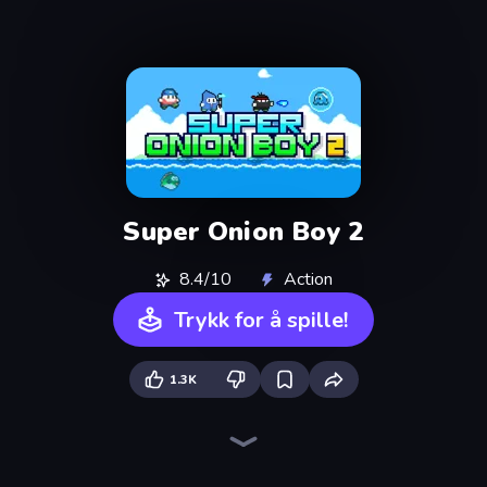
Super Onion Boy 2
8.4/10
Action
Trykk for å spille!
1.3K