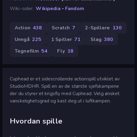
Wiki-sider
Wikipedia
-
Fandom
Action
438
Scratch
7
2-Spillere
130
Unngå
225
1 Spiller
71
Slag
380
Tegnefilm
54
Fly
18
Cuphead er et sidescrollende actionspill utviklet av
StudioMDHR. Spill en av de største sjefskampene
der du styrer et krigsfly med Cuphead. Velg ønsket
vanskelighetsgrad og kast deg ut i luftkampen.
Hvordan spille