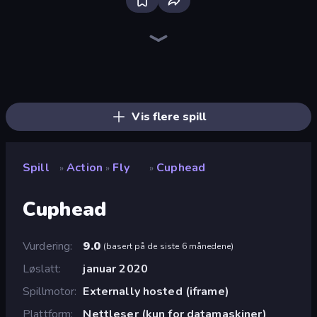
Throw a Lucky Block
Stickman Clash
Stickman Rebirth
Stickman Project
Brainrot Arena Online
War Sea
Merge & Fight
Stellar Swarm
Lost Dungeon
Mr. Dude: Online Multiverse Challenge
Chaos Arena
No Pain No Gain - Ragdoll Sandbox
Escape Evil Granny!
Zombie Road
Boom Slingers ReBoom
Boom!
99 Nights (Bloxd.io)
Fortzone Battle Royale
Vis flere spill
Spill
Action
Fly
Cuphead
»
»
»
Cuphead
Vurdering
9.0
(
basert på de siste 6 månedene
)
Løslatt
januar 2020
Spillmotor
Externally hosted (iframe)
Plattform
Nettleser (kun for datamaskiner)