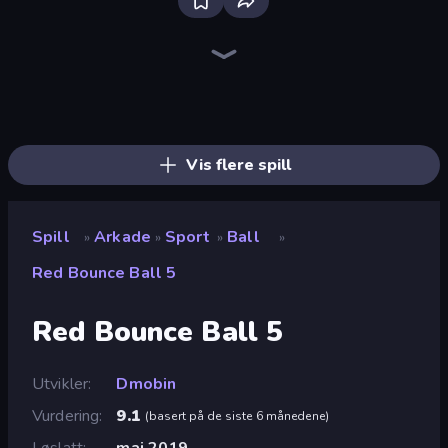
Bloxd.io
Ragdoll Archers
EvoWars.io
Piece of Cake: Merge and Bake
Veck.io
Racing Limits
Traffic Rider
Mahjongg Solitaire
Screw Out: Bolts and Nuts
Words of Wonders
Piles of Mahjong
Designville: Merge & Design
Miniblox
Space Waves
Stickman Clash
SkillWarz
Fortzone Battle Royale
Arrow Escape
Vis flere spill
Spill
Arkade
Sport
Ball
»
»
»
»
Red Bounce Ball 5
Red Bounce Ball 5
Utvikler
Dmobin
Vurdering
9.1
(
basert på de siste 6 månedene
)
Løslatt
mai 2019