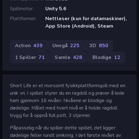
Spillmotor
Unity 5.6
Plattformer
Nettleser (kun for datamaskiner),
App Store (Android), Steam
Action
439
Unngå
225
3D
850
1 Spiller
71
Samle
428
Blodige
12
Short Life er et morsomt fysikkplattformspill med en
unik vri. I spillet styrer du en ragdoll og prøver å lede
ham gjennom 16 nivåer. Nivåene er blodige og
dødelige. Målet med hvert nivå er å holde ragdoll
trygg for å oppnå full pott, 3 stjerner.
Påpasselig når du spiller dette spillet, det ligger
dødelige feller rundt omkring. I det første nivået av