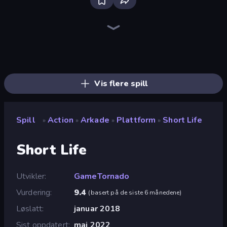
Throw a Lucky Block
Who Dies Last?
Brainrot Arena Online
Dye Hard
Stickman Rebirth
Boom Slingers ReBoom
Surf GO Parkour
Boom!
Zombie Road
Krampus
Obby: Dig Brainrots
Haunted School
Stickman Clash
Fortzone Battle Royale
War the Knights
Funny City: Gopniks
99 Nights (Bloxd.io)
Stickman Archer: The Wizard Hero
Vis flere spill
Spill
Action
Arkade
Plattform
Short Life
»
»
»
»
Short Life
Utvikler
GameTornado
Vurdering
9.4
(
basert på de siste 6 månedene
)
Løslatt
januar 2018
Sist oppdatert
mai 2022