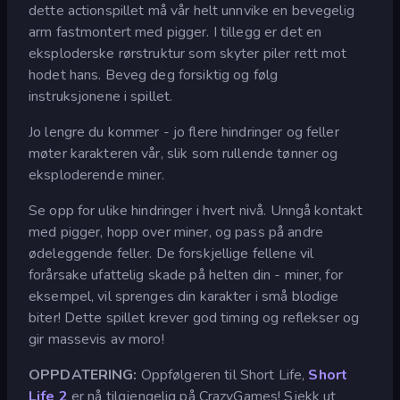
dette actionspillet må vår helt unnvike en bevegelig
arm fastmontert med pigger. I tillegg er det en
eksploderske rørstruktur som skyter piler rett mot
hodet hans. Beveg deg forsiktig og følg
instruksjonene i spillet.
Jo lengre du kommer - jo flere hindringer og feller
møter karakteren vår, slik som rullende tønner og
eksploderende miner.
Se opp for ulike hindringer i hvert nivå. Unngå kontakt
med pigger, hopp over miner, og pass på andre
ødeleggende feller. De forskjellige fellene vil
forårsake ufattelig skade på helten din - miner, for
eksempel, vil sprenges din karakter i små blodige
biter! Dette spillet krever god timing og reflekser og
gir massevis av moro!
OPPDATERING:
Oppfølgeren til Short Life,
Short
Life 2
er nå tilgjengelig på CrazyGames! Sjekk ut