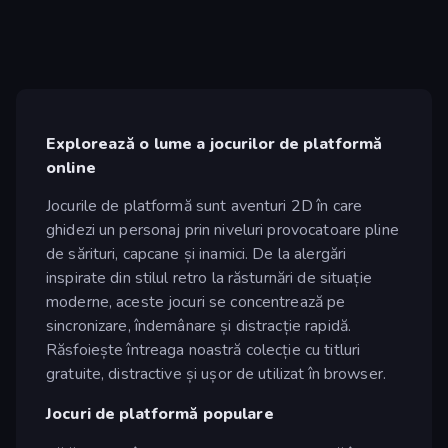
Explorează o lume a jocurilor de platformă
online
Jocurile de platformă sunt aventuri 2D în care
ghidezi un personaj prin niveluri provocatoare pline
de sărituri, capcane și inamici. De la alergări
inspirate din stilul retro la răsturnări de situație
moderne, aceste jocuri se concentrează pe
sincronizare, îndemânare și distracție rapidă.
Răsfoiește întreaga noastră colecție cu titluri
gratuite, distractive și ușor de utilizat în browser.
Jocuri de platformă populare