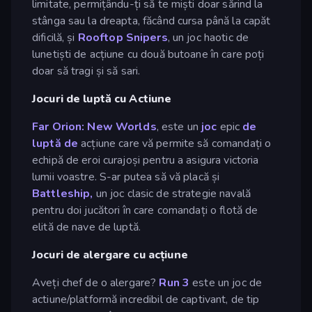
limitate, permițându-ți să te miști doar sărind la
stânga sau la dreapta, făcând cursa până la capăt
dificilă, și
Rooftop Snipers
, un joc haotic de
lunetiști de acțiune cu două butoane în care poți
doar să tragi și să sari.
Jocuri de luptă cu Actiune
Far Orion: New Worlds
, este un
joc
epic
de
luptă de
acțiune care vă permite să comandați o
echipă de eroi curajoși pentru a asigura victoria
lumii voastre. S-ar putea să vă placă și
Battleship,
un joc clasic de strategie navală
pentru doi jucători în care comandați o flotă de
elită de nave de luptă.
Jocuri de alergare cu acțiune
Aveți chef de o alergare?
Run 3
este un joc de
actiune/platformă incredibil de captivant, de tip