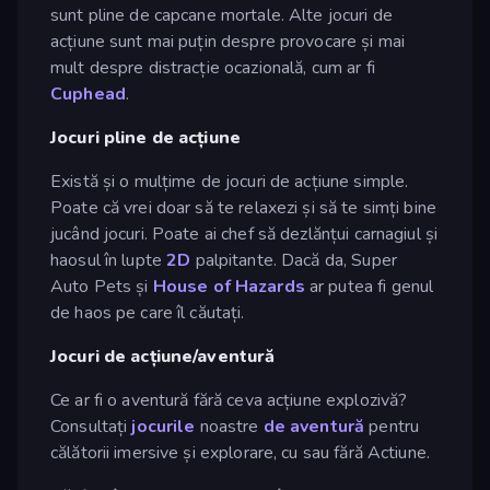
sunt pline de capcane mortale. Alte jocuri de
acțiune sunt mai puțin despre provocare și mai
mult despre distracție ocazională, cum ar fi
Cuphead
.
Jocuri pline de acțiune
Există și o mulțime de jocuri de acțiune simple.
Poate că vrei doar să te relaxezi și să te simți bine
jucând jocuri. Poate ai chef să dezlănțui carnagiul și
haosul în lupte
2D
palpitante. Dacă da, Super
Auto Pets și
House of Hazards
ar putea fi genul
de haos pe care îl căutați.
Jocuri de acțiune/aventură
Ce ar fi o aventură fără ceva acțiune explozivă?
Consultați
jocurile
noastre
de aventură
pentru
călătorii imersive și explorare, cu sau fără Actiune.