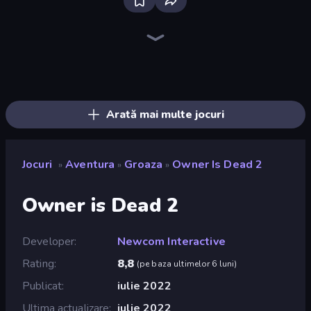
Bloxd.io
Ragdoll Archers
EvoWars.io
Piece of Cake: Merge and Bake
Veck.io
Traffic Rider
Racing Limits
Mahjongg Solitaire
Screw Out: Bolts and Nuts
Words of Wonders
Piles of Mahjong
Designville: Merge & Design
Space Waves
Miniblox
SkillWarz
Stickman Clash
Fortzone Battle Royale
Arrow Escape
Arată mai multe jocuri
Jocuri
Aventura
Groaza
Owner Is Dead 2
»
»
»
Owner is Dead 2
Developer
Newcom Interactive
Rating
8,8
(
pe baza ultimelor 6 luni
)
Publicat
iulie 2022
Ultima actualizare
iulie 2022