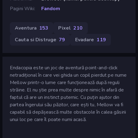
Pagini Wiki
Fandom
Aventura
153
Pixel
210
Cauta si Distruge
79
Evadare
119
Endacopia este un joc de aventură point-and-click
netradițional în care vei ghida un copil pierdut pe nume
Mellow printr-o lume care funcționează după reguli
străine. El nu știe prea multe despre nimic în afară de
faptul că are un instinct puternic. Cu puțin ajutor din
partea îngerului său păzitor, care ești tu, Mellow va fi
capabil să depășească multe obstacole în calea găsirii
unui loc pe care îl poate numi acasă.