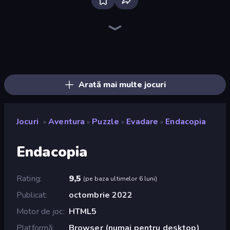
Bloxd.io
Ragdoll Archers
EvoWars.io
Veck.io
Piece of Cake: Merge and Bake
Racing Limits
Traffic Rider
Mahjongg Solitaire
Screw Out: Bolts and Nuts
Words of Wonders
Piles of Mahjong
Designville: Merge & Design
Miniblox
Space Waves
Stickman Clash
SkillWarz
Fortzone Battle Royale
Arrow Escape
Arată mai multe jocuri
Jocuri
Aventura
Puzzle
Evadare
Endacopia
»
»
»
»
Endacopia
Rating
9,5
(
pe baza ultimelor 6 luni
)
Publicat
octombrie 2022
Motor de joc
HTML5
Platformă
Browser (numai pentru desktop)