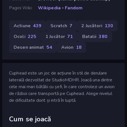
Pagini Wiki
Wikipedia
-
Fandom
Actiune
439
Scratch
7
2 Jucători
130
Ocoli
225
1 Jucător
71
Batalii
380
Desen animat
54
Avion
18
Cuphead este un joc de acțiune în stil de derulare
laterală dezvoltat de StudioMDHR. Joacă una dintre
cele mai mari bătălii cu șefi, în care controlezi un avion
de război care transportă pe Cuphead. Alege nivelul
de dificultate dorit și intră în luptă.
Cum se joacă