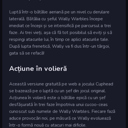
Luptă într-o bătălie aeriană pe un nivel cu derulare
laterală. Bătălia cu șeful Wally Warbles începe
imediat ce începi și se intensifică pe parcursul a trei
faze. Ai trei vieți, așa că fă tot posibilul să eviți și să
respingi atacurile lui, în timp ce aplici atacurile tale.
După lupta frenetică, Wally va fi dus într-un tărgoi,
gata să se refacă!
Acțiune în volieră
Această versiune gratuită pe web a jocului Cuphead
se bazează pe o luptă cu un șef din jocul original.
Acțiunea în volieră este o bătălie epică cu un șef
desfășurată în trei faze împotriva unui cucoo-ceas
cunoscut sub numele de Wally Warbles. Fiecare fază
aduce provocări noi, pe măsură ce Wally evoluează
într-o formă nouă cu atacuri mai dificile.