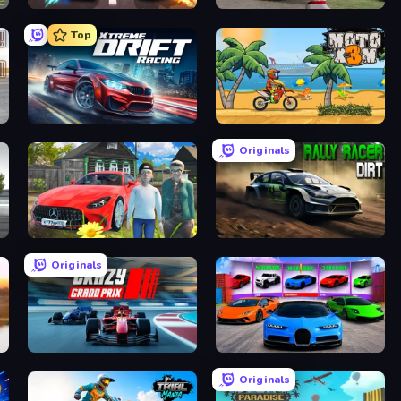
Night City Racing
Demolition Derby 3
Top
Xtreme DRIFT Racing
Moto X3M
Originals
Speedboy: History with Grandfather
Rally Racer Dirt
Originals
Crazy Grand Prix
Case Simulator: Cars
Originals