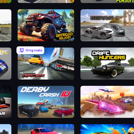
Deadly Descent
Mad Pursuit
Offroad Island
Gearshift One
Originals
Traffic Racer
Drift Hunters
Derby Crash 4
Ultimate Flying Car