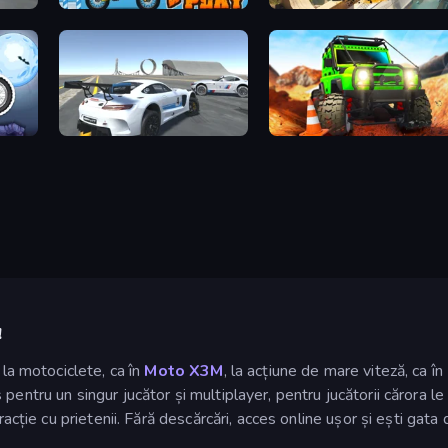
Moto X3M 5: Pool Party
Xtreme Moto Mayhem
d
Crazy Stunt Cars Multiplayer
Offroad Life 3D
!
 la motociclete, ca în
Moto X3M
, la acțiune de mare viteză, ca în
 pentru un singur jucător și multiplayer, pentru jucătorii cărora 
racție cu prietenii. Fără descărcări, acces online ușor și ești gata 