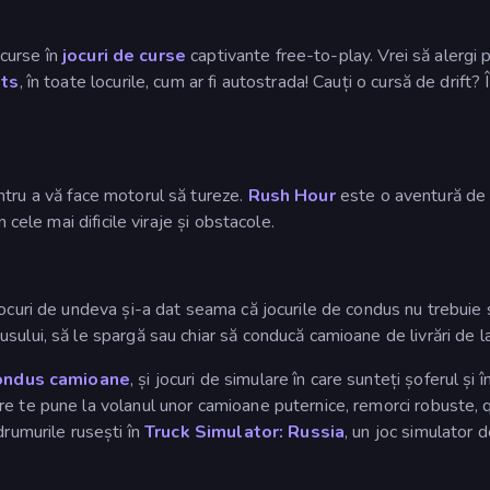
 curse în
jocuri de curse
captivante free-to-play. Vrei să alergi p
its
, în toate locurile, cum ar fi autostrada! Cauți o cursă de drift?
tru a vă face motorul să tureze.
Rush Hour
este o aventură de ma
 cele mai dificile viraje și obstacole.
curi de undeva și-a dat seama că jocurile de condus nu trebuie să 
ului, să le spargă sau chiar să conducă camioane de livrări de la 
condus camioane
, și jocuri de simulare în care sunteți șoferul și
e te pune la volanul unor camioane puternice, remorci robuste, qu
drumurile rusești în
Truck Simulator: Russia
, un joc simulator 