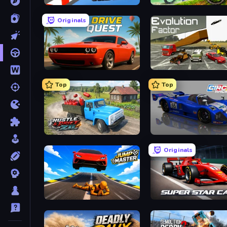
Sky Riders
MX Offroad Master
Originals
Drive Quest
Evolution Factor
Top
Top
Hustle & Drift in ZIL
Circuit Racing
Originals
Jump Master: Car Racing
Super Star Car