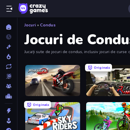
Jocuri
»
Condus
Jocuri de Condu
Jucați sute de jocuri de condus, inclusiv jocuri de curse 
Originals
Traffic Rider
Racing Limits
Originals