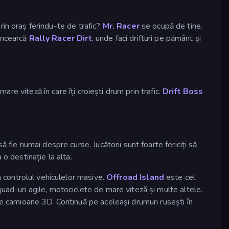
rin oraș ferindu-te de trafic?
Mr. Racer
se ocupă de tine.
 Încearcă
Rally Racer Dirt
, unde faci drifturi pe pământ și
re viteză în care îți croiești drum prin trafic.
Drift Boss
fie numai despre curse. Jucătorii sunt foarte fericiți să
o destinație la alta.
 în controlul vehiculelor masive.
Offroad Island
este cel
ad-uri agile, motociclete de mare viteză și multe altele.
de camioane 3D. Continuă pe aceleași drumuri rusești în