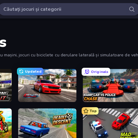
s
cu mașini, jocuri cu biciclete cu derulare laterală și simulatoare de ve
Updated
Originals
Real Car Driving
Ramp Car VS Police: CHASE
Top