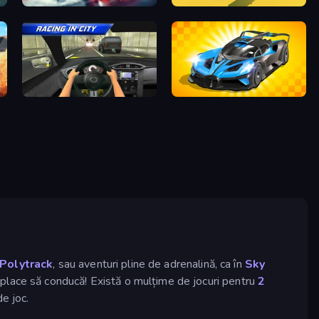
Xtreme City Drifting
Escape Road
Racing in City
GT Cars Mega Ramps
Polytrack
, sau aventuri pline de adrenalină, ca în
Sky
le place să conducă! Există o mulțime de jocuri pentru
2
de joc.