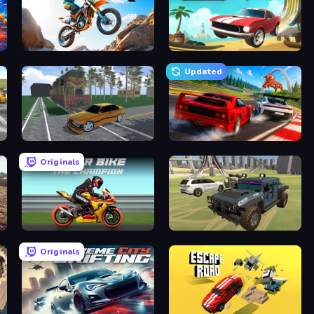
Trial Mania
Stunt Paradise
Updated
Obby: Car Crash Sandbox
Racing: Online!
Originals
Super Bike The Champion
4x4 Offroader
Originals