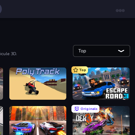
Top
hicule 3D.
Top
PolyTrack
Escape Road 3
Originals