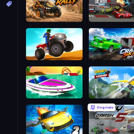
Deadly Rally
Demolition Derby 2
ATV Ultimate Offroad
Crash Skill Racing
Jet Boat Racing
Crazy Plane Landing
Originals