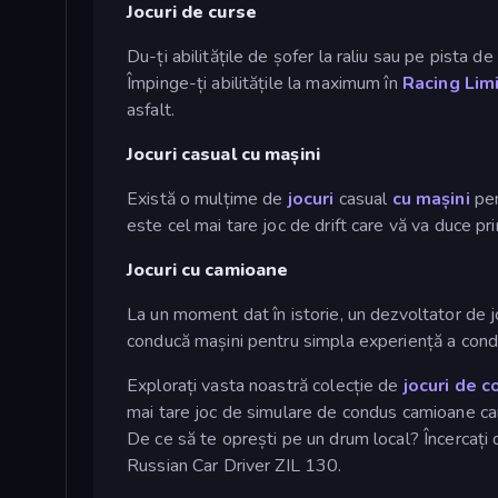
Jocuri de curse
Du-ți abilitățile de șofer la raliu sau pe pista de
Împinge-ți abilitățile la maximum în
Racing Lim
asfalt.
Jocuri casual cu mașini
Există o mulțime de
jocuri
casual
cu mașini
pen
este cel mai tare joc de drift care vă va duce prin
Jocuri cu camioane
La un moment dat în istorie, un dezvoltator de jo
conducă mașini pentru simpla experiență a condus
Explorați vasta noastră colecție de
jocuri de 
mai tare joc de simulare de condus camioane car
De ce să te oprești pe un drum local? Încercați 
Russian Car Driver ZIL 130.