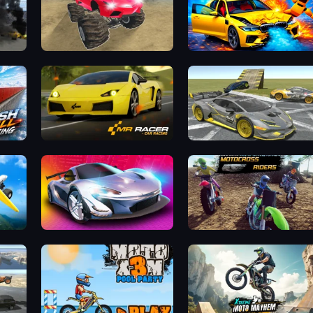
Monster Cars: Ultimate Simulator
BMG: Ragdoll Playground
Mr. Racer - Car Racing
Wrong Way
Grand Cyber City
MotoCross Riders