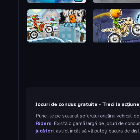
Ultimate Flying Car 2
Derby Crash 5
Moto X3M 4 Winter
Moto X3M 6: Spooky Lan
Jocuri de condus gratuite - Treci la acțiune
Pune-te pe scaunul șoferului oricărui vehicul, de
Riders
. Există o gamă largă de jocuri de condus
jucători
, astfel încât să vă puteți bucura de dist