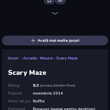
Ragdoll Archers
Bouncemasters
Kick the Buddy
Rooftop Run
Cars Arena
Mafia Takedown
TNT Bomber
Mage Castle Idle Defense
Merge & Construct
Pew Pew Dose
Rovercraft
Zombies 4 Weapon Merge
Cart Ride Danger Mount
I Am Taxi Prankster Sim
Crazy Motorcycle
Bubble Blast
Om Nom: Run
Money Ping Pong
Arată mai multe jocuri
Jocuri
Arcada
Mouse
Scary Maze
»
»
»
Scary Maze
Rating
8,3
(
pe baza ultimelor 6 luni
)
Publicat
noiembrie 2014
Motor de joc
Ruffle
Platformă
Browser (numai pentru desktop)