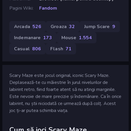
Pagini Wiki
Fandom
Arcada
526
Groaza
32
Jump Scare
9
Indemanare
173
Mouse
1.554
Casual
806
Flash
71
Scary Maze este jocul original, iconic Scary Maze.
Deplasează-te cu măiestrie în jurul nivelurilor de
labirint retro, fiind foarte atent să nu atingi marginile.
Este nevoie de mare precizie și îndemânare. Ca în orice
labirint, nu știi niciodată ce urmează după colț. Acest
joc ți-ar putea schimba viața.
Cum să joci Scary Maze