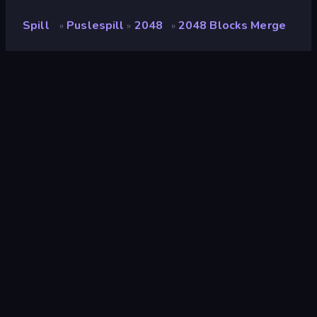
Spill
Puslespill
2048
2048 Blocks Merge
»
»
»
2048 Blocks Merge
Utvikler
Drmop
Vurdering
9.2
(
basert på de siste 6 månedene
)
Løslatt
januar 2023
Spillmotor
Unity 2020
Plattformer
Nettleser (stasjonær datamaskin,
mobil, nettbrett), CrazyGames-
appen (Android), App Store
(Android)
Orientering
Landskap
Puslespill
565
2048
27
Logikk
454