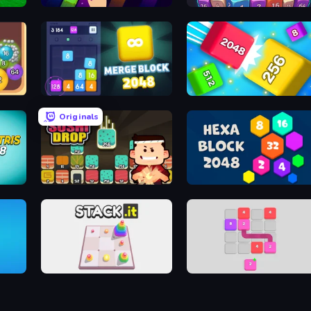
2048 X2 Legend
2048 Factory
Merge Block 2048
Qube 2048
Originals
Sushi Drop
Hexa Block 2048 Idle
STACK.it
Flow 2048 3D