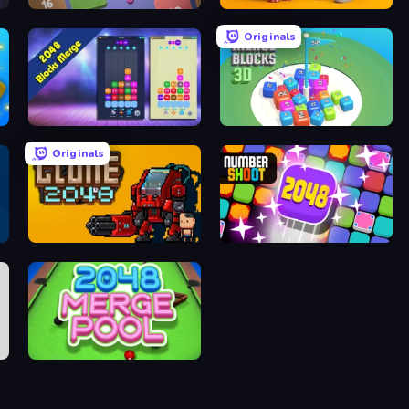
Capybara Block Shot
Brainrot Evolution: 2048 Merge Fight
Originals
2048 Blocks Merge
Merge Blocks 3D
Originals
Clone2048
Number Shoot
Merge Pool 2048