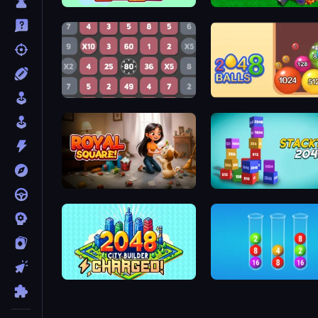
Inca Cubes 2048
Noob Snake 2048
Get 1000
Crazy 2048 Balls
Royal Square
Stacktris 2048
2048 City Builder
2048 in Flasks