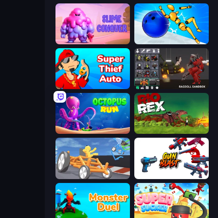
Slime Conquer: Epic Battles
Playground Man! Ragdoll Show!
Super Thief Auto
Last Play: Ragdoll Sandbox
OctopusRun
Rio Rex
Draw Crash Race
Gun Blast