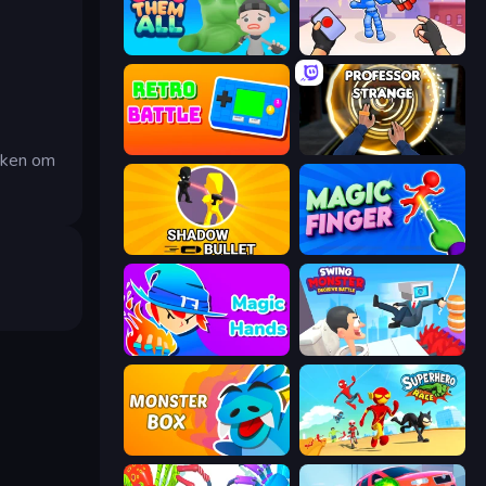
Grab Them All
TNT Bomber
Retro Battle
Professor Strange
iken om
Shadow Bullet
Magic Finger 3D
Magic Hands
Swing Monster: Decisive Battle
Monster Box
Superhero Race!