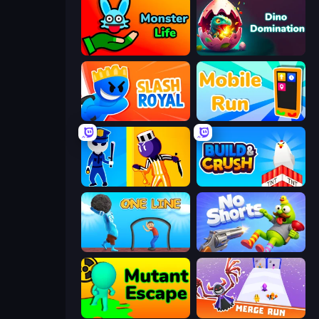
Monster Life
Dino Domination
Slash Royal
Mobile Run
Jailbreak: Hide or Attack!
Build and Crush
One Line
No Shorts
Mutant Escape
Merge Run