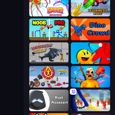
Spider Evolution: Runner Game
Telekinesis Race 3D
DOP Noob: Draw to Save
Dino Crowd
Sharkosaurus Rampage
Riot Escape
Smash Guy: Ragdoll Punch Hero
Fun Ragdoll Challenge!
Riot Assassin
Slasher