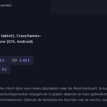
maanden
)
 tablet), CrazyGames-
ore (iOS, Android)
11
3D
1.431
51
-robot door een reeks obstakels naar de finish bestuurt. Je ku
sturingsmodus wijzigen en in plaats daarvan je muis gebruiken
mechanismen. Gebruik de fantastische functies van je mecha, zo