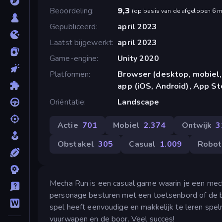
Beoordeling
9,3
(
op basis van de afgelopen 6 
Gepubliceerd
april 2023
Laatst bijgewerkt
april 2023
Game-engine
Unity 2020
Platformen
Browser (desktop, mobiel,
app (iOS, Android), App St
Oriëntatie
Landscape
Actie
701
Mobiel
2.374
Ontwijk
3
Obstakel
305
Casual
1.009
Robot
Mecha Run is een casual game waarin je een mecha
personage besturen met een toetsenbord of de be
spel heeft eenvoudige en makkelijk te leren spel
vuurwapen en de boor. Veel succes!