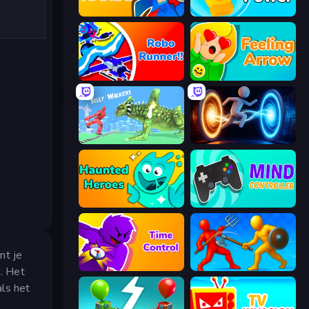
Ninja Hands
Glove Power
Robo Runner
Feeling Arrow
Silly Walkers
Portal Escape
Haunted Heroes
Mind Controller
nt je
Time Control!
Epic Sword Battle! Fight in Arena
. Het
als het