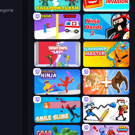
tegorie
Balloon Clash
TV Invasion
Rescue Throw
Ninja Hands 2
Who Dies Last?
Summoner Master
Ragdoll Ninja: Imposter Hero
Animal DNA Run
Smile Slime
Doodle Smash